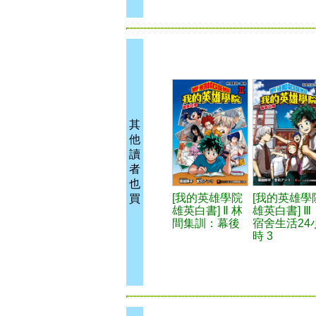
其
他
讀
者
也
[我的英雄學院
[我的英雄學
買
雄英白書] Ⅱ 林
雄英白書] Ⅲ
間集訓：幕後
宿舍生活24
時 3