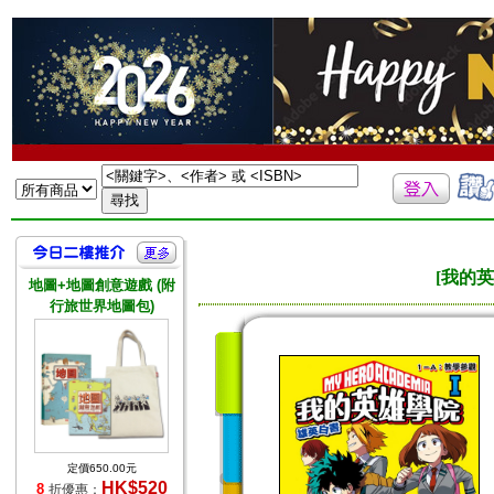
[我的英
地圖+地圖創意遊戲 (附
行旅世界地圖包)
定價650.00元
HK$520
8
折優惠：