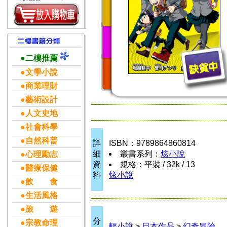
●二樓推薦
●文學小說
●商業理財
●藝術設計
●人文史地
●社會科學
●自然科普
詳
ISBN：9789864860814
細
叢書系列：
炫小說
●心理勵志
資
規格：平裝 / 32k / 13
●醫療保健
料
炫小說
●飲 食
●生活風格
●旅 遊
分
●宗教命理
輕小說
>
日本作品
>
幻奇冒險