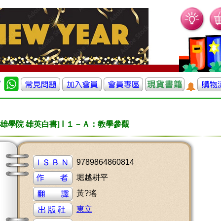
雄學院 雄英白書] Ⅰ １－Ａ：教學參觀
9789864860814
堀越耕平
黃?瑤
東立