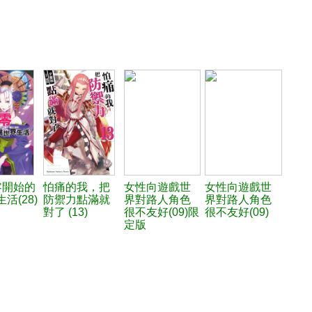
零開始的
怕痛的我，把
女性向遊戲世
女性向遊戲世
活(28)
防禦力點滿就
界對路人角色
界對路人角色
對了 (13)
很不友好(09)限
很不友好(09)
定版