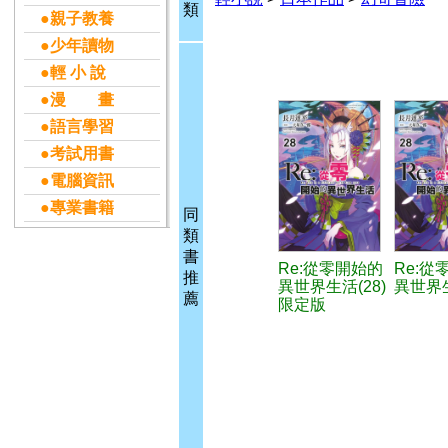
類
●親子教養
●少年讀物
●輕 小 說
●漫 畫
●語言學習
●考試用書
●電腦資訊
●專業書籍
同
類
書
Re:從零開始的
Re:從
推
異世界生活(28)
異世界生
薦
限定版