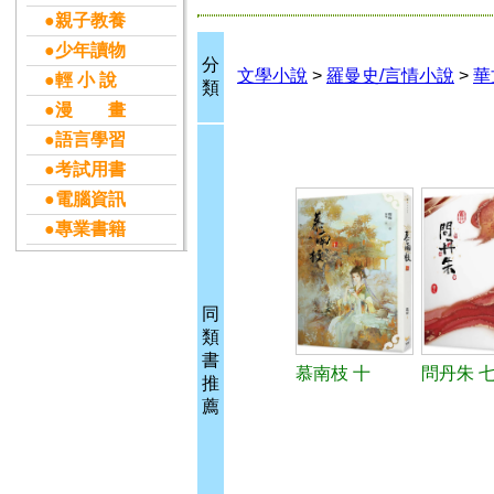
●親子教養
●少年讀物
分
文學小說
>
羅曼史/言情小說
>
華
●輕 小 說
類
●漫 畫
●語言學習
●考試用書
●電腦資訊
●專業書籍
同
類
書
慕南枝 十
問丹朱 七
推
薦