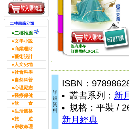
●二樓推薦
●文學小說
沒有庫存
●商業理財
訂購需時10-14天
●藝術設計
●人文史地
●社會科學
●自然科普
ISBN：9789862
●心理勵志
詳
叢書系列：
新
●醫療保健
細
●飲 食
資
規格：平裝 / 266
料
●生活風格
新月經典
●旅 遊
●宗教命理