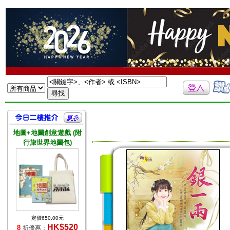
地圖+地圖創意遊戲 (附
行旅世界地圖包)
定價650.00元
HK$520
8
折優惠：