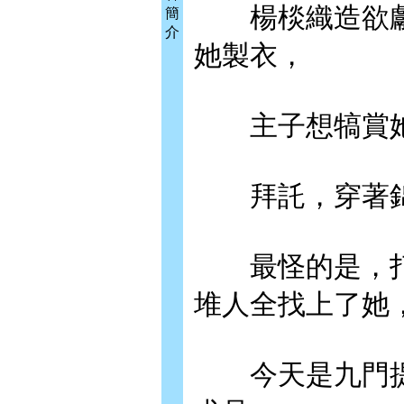
楊棪織造欲獻
簡
介
她製衣，
主子想犒賞她
拜託，穿著錦
最怪的是，打
堆人全找上了她
今天是九門提