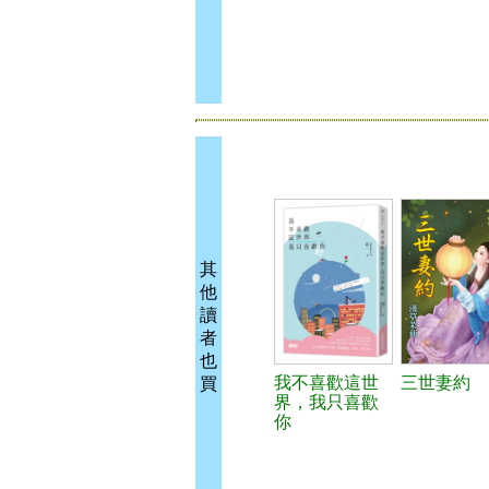
其
他
讀
者
也
我不喜歡這世
三世妻約
買
界，我只喜歡
你