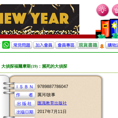
大偵探福爾摩斯(19)：瀕死的大偵探
9789887786047
厲河/故事
匯識教育出版社
2017年7月11日