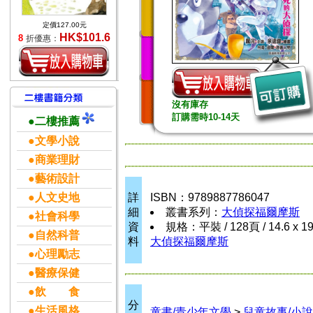
定價127.00元
HK$101.6
8
折優惠：
沒有庫存
訂購需時10-14天
●二樓推薦
●文學小說
●商業理財
●藝術設計
●人文史地
詳
ISBN：9789887786047
細
叢書系列：
大偵探福爾摩斯
●社會科學
資
規格：平裝 / 128頁 / 14.6 x 1
●自然科普
料
大偵探福爾摩斯
●心理勵志
●醫療保健
●飲 食
分
●生活風格
童書/青少年文學
>
兒童故事/小說