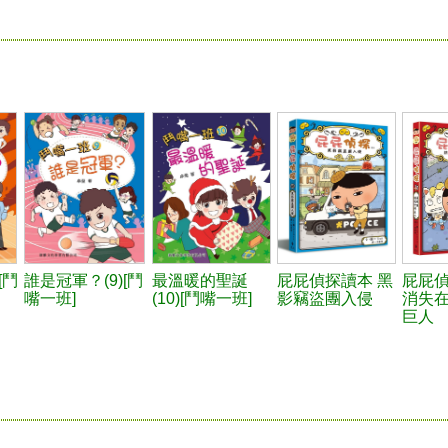
[鬥
誰是冠軍？(9)[鬥
最溫暖的聖誕
屁屁偵探讀本 黑
屁屁
嘴一班]
(10)[鬥嘴一班]
影竊盜團入侵
消失
巨人