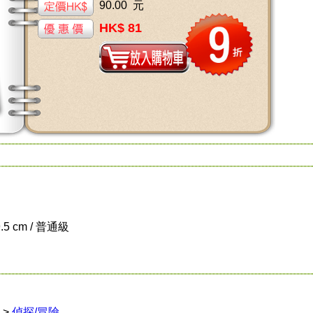
90.00 元
HK$ 81
9.5 cm / 普通級
>
偵探/冒險