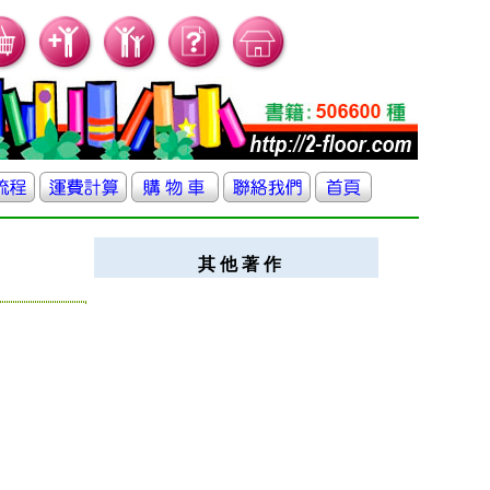
其 他 著 作