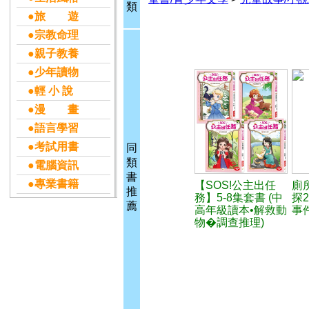
類
●旅 遊
●宗教命理
●親子教養
●少年讀物
●輕 小 說
●漫 畫
●語言學習
●考試用書
同
類
●電腦資訊
書
●專業書籍
【SOS!公主出任
廁
推
務】5-8集套書 (中
探
薦
高年級讀本•解救動
事
物�調查推理)