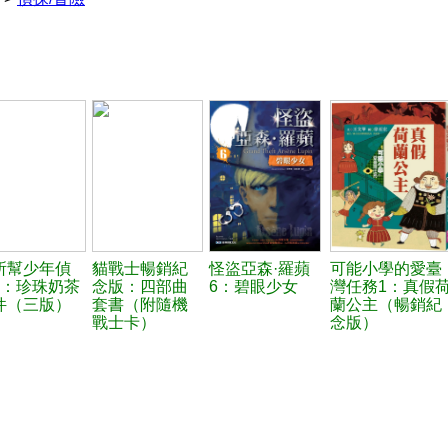
所幫少年偵
貓戰士暢銷紀
怪盜亞森·羅蘋
可能小學的愛臺
2：珍珠奶茶
念版：四部曲
6：碧眼少女
灣任務1：真假
件（三版）
套書（附隨機
蘭公主（暢銷紀
戰士卡）
念版）