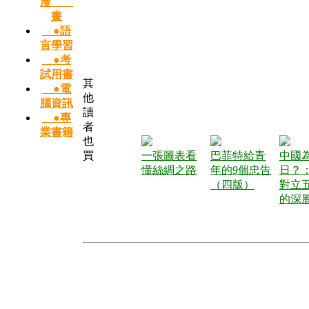
漫
畫
●語
言學習
●考
試用書
其
●電
他
腦資訊
讀
●專
者
業書籍
也
買
一張圖表看
巴菲特給青
中國
懂絲綢之路
年的9個忠告
日？
（四版）
對立
的深