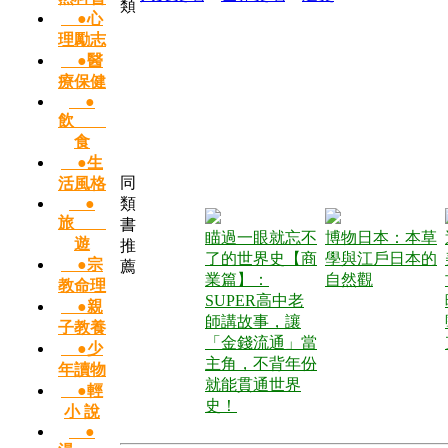
類
●心
理勵志
●醫
療保健
●
飲
食
●生
同
活風格
●
類
旅
書
瞄過一眼就忘不
博物日本：本草
遊
推
了的世界史【商
學與江戶日本的
●宗
薦
業篇】：
自然觀
教命理
SUPER高中老
●親
師講故事，讓
子教養
「金錢流通」當
●少
主角，不背年份
年讀物
就能貫通世界
●輕
史！
小 說
●