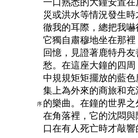
一口熟悉的大鐘安置在
災或洪水等情況發生時
徹我的耳際，總把我嚇
它獨自肅穆地坐在那裡
回憶，見證著鹿特丹友
愁。在這座大鐘的四周
中規規矩矩擺放的藍色
集上為外來的商旅和充
的樂曲。在鐘的世界之
序
在角落裡，它的沈悶與
口在有人死亡時才敲響