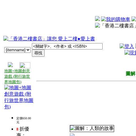
地圖+地圖創意
圖解
遊戲 (附行旅世
界地圖包)
定價650.00
元
折優
8
惠：