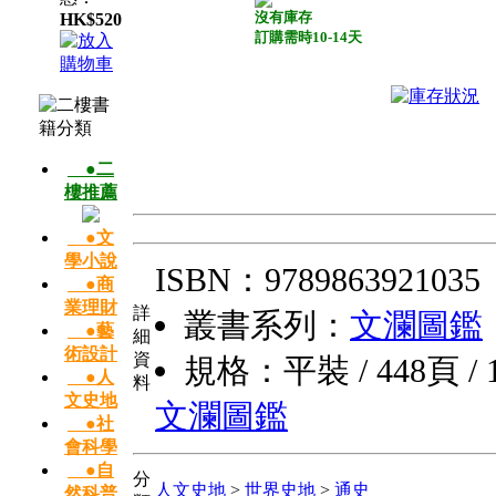
沒有庫存
HK$520
訂購需時10-14天
●二
樓推薦
●文
學小說
ISBN：9789863921035
●商
業理財
詳
叢書系列：
文瀾圖鑑
●藝
細
術設計
資
規格：平裝 / 448頁 / 17
●人
料
文史地
文瀾圖鑑
●社
會科學
●自
分
人文史地
>
世界史地
>
通史
然科普