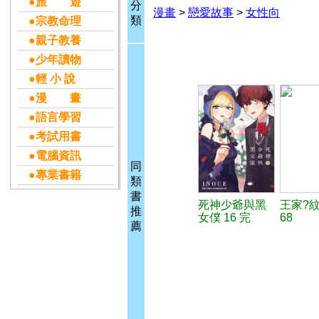
●旅 遊
分
漫畫
>
戀愛故事
>
女性向
類
●宗教命理
●親子教養
●少年讀物
●輕 小 說
●漫 畫
●語言學習
●考試用書
●電腦資訊
同
●專業書籍
類
書
死神少爺與黑
王家?
推
女僕 16 完
68
薦