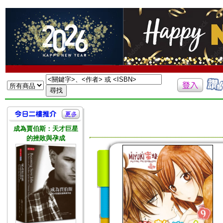
成為賈伯斯：天才巨星
的挫敗與孕成