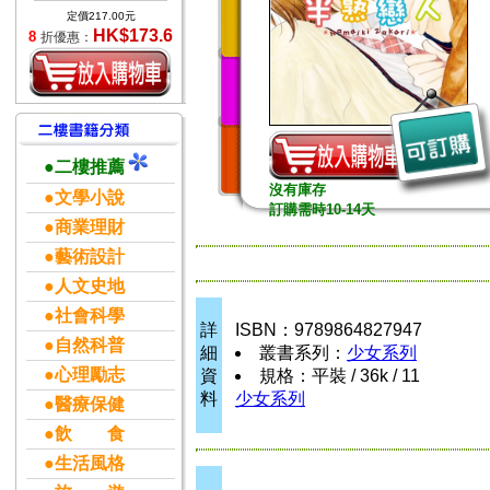
定價217.00元
HK$173.6
8
折優惠：
●二樓推薦
沒有庫存
●文學小說
訂購需時10-14天
●商業理財
●藝術設計
●人文史地
●社會科學
詳
ISBN：9789864827947
●自然科普
細
叢書系列：
少女系列
●心理勵志
資
規格：平裝 / 36k / 11
料
少女系列
●醫療保健
●飲 食
●生活風格