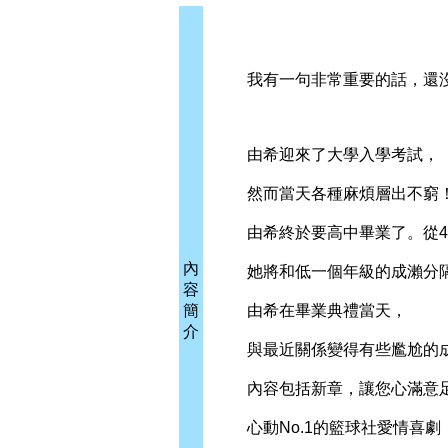
我有一句非常重要的話，還沒
由希迎來了大學入學考試，
然而當天各種麻煩層出不窮！
由希終於要高中畢業了。從4
內
她將和低一個年級的成瀨分隔
容
簡
由希在畢業典禮當天，
介
與最近關係變得有些尷尬的成
內容包括新章，讓您心滿意足
心動No.1的籃球社愛情喜劇