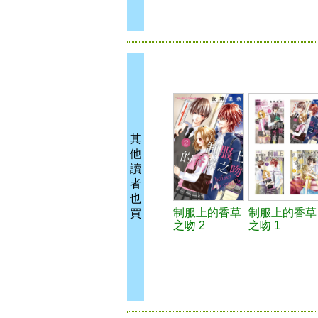
其
他
讀
者
也
制服上的香草
制服上的香草
買
之吻 2
之吻 1