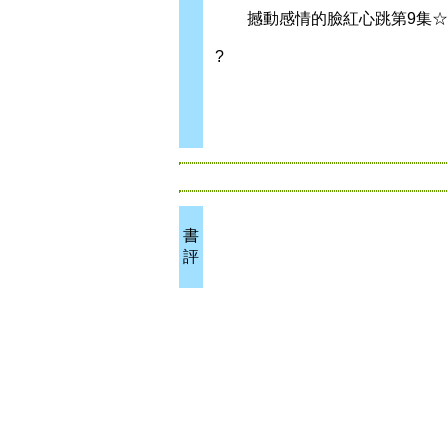
撼動感情的臉紅心跳第9集☆
?
書
評