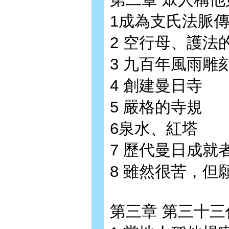
1成為支氏法脈
2 空行母、護法
3 九百年風雨雕
4 創建曼日寺
5 嚴格的寺規
6泉水、紅塔
7 歷代曼日成就
8 雖然很苦，但
第三章 第三十