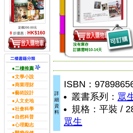
定價200.00元
HK$160
8
折優惠：
沒有庫存
訂購需時10-14天
●二樓推薦
●文學小說
ISBN：9789865
●商業理財
●藝術設計
詳
叢書系列：
眾
細
●人文史地
資
規格：平裝 / 280
●社會科學
料
●自然科普
眾生
●心理勵志
●醫療保健