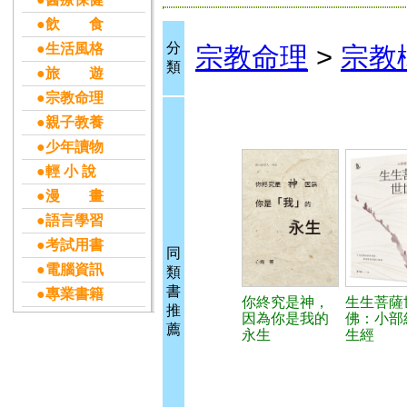
●飲 食
分
●生活風格
宗教命理
>
宗教
類
●旅 遊
●宗教命理
●親子教養
●少年讀物
●輕 小 說
●漫 畫
●語言學習
●考試用書
同
●電腦資訊
類
書
●專業書籍
你終究是神，
生生菩薩
推
因為你是我的
佛：小部
薦
永生
生經