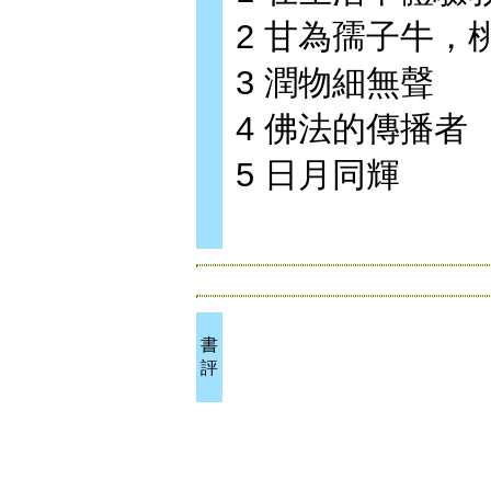
2 甘為孺子牛，
3 潤物細無聲
4 佛法的傳播者
5 日月同輝
書
評