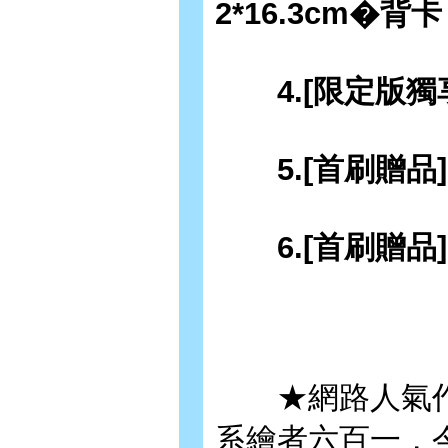
2*16.3cm�背卡：
4.[限定版獨享]
5.[首刷贈品]
6.[首刷贈品]
★網路人氣作
系繪者六百一，