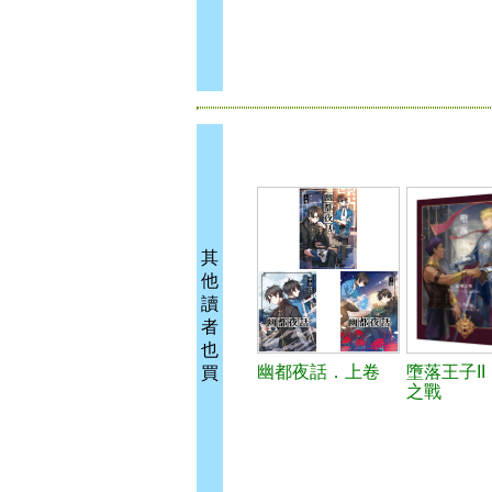
其
他
讀
者
也
幽都夜話．上卷
墮落王子I
買
之戰