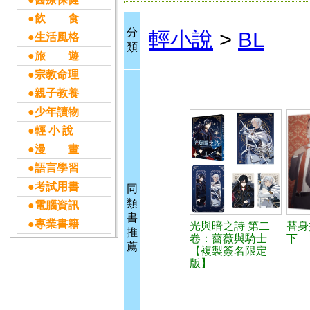
●飲 食
分
輕小說
>
BL
●生活風格
類
●旅 遊
●宗教命理
●親子教養
●少年讀物
●輕 小 說
●漫 畫
●語言學習
●考試用書
同
類
●電腦資訊
書
●專業書籍
光與暗之詩 第二
替身
推
卷：薔薇與騎士
下
薦
【複製簽名限定
版】