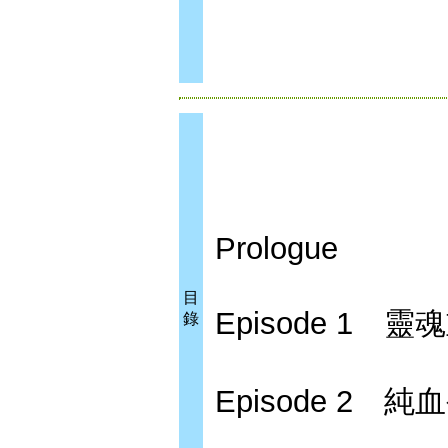
Prologue
目
Episode 1 靈
錄
Episode 2 純