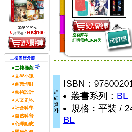
定價200.00元
HK$160
8
折優惠：
沒有庫存
訂購需時10-14天
●二樓推薦
●文學小說
ISBN：9780020
●商業理財
詳
●藝術設計
叢書系列：
BL
細
●人文史地
資
規格：平裝 / 240
●社會科學
料
●自然科普
BL
●心理勵志
●醫療保健