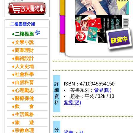
●二樓推薦
●文學小說
●商業理財
●藝術設計
●人文史地
●社會科學
●自然科普
詳
ISBN：4710945554150
細
叢書系列：
紫界(限)
●心理勵志
資
規格：平裝 / 32k / 13
●醫療保健
料
紫界(限)
●飲 食
●生活風格
●旅 遊
分
●宗教命理
漫畫
>
BL