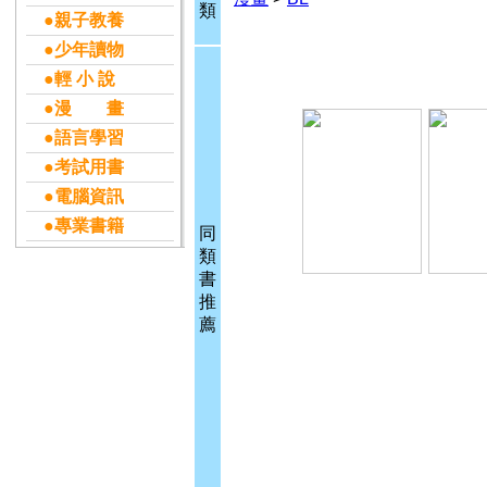
類
●親子教養
●少年讀物
●輕 小 說
●漫 畫
●語言學習
●考試用書
●電腦資訊
●專業書籍
同
類
書
推
薦