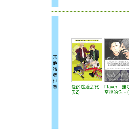
其
他
讀
者
也
愛的逃避之旅
Flaver－無
買
(02)
掌控的你－(