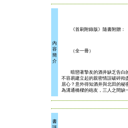
《首刷附錄版》隨書附贈：「秘
內
容
（全一冊）
簡
介
暗戀著摯友的酒井缺乏告白的
不容易建立起的親密情誼破碎殆
居心？意外得知酒井與北田的秘
為溝通橋樑的砲友，三人之間缺
書
評