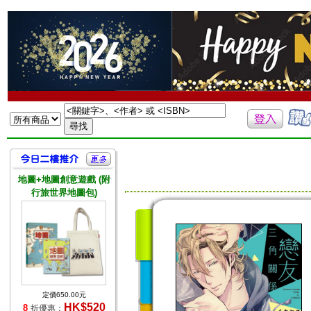
地圖+地圖創意遊戲 (附
行旅世界地圖包)
定價650.00元
HK$520
8
折優惠：