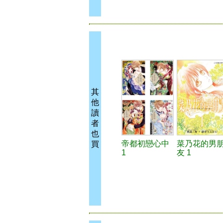
其
他
讀
者
也
帝都初戀心中
菜乃花的男
買
1
友 1