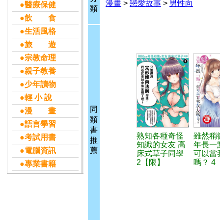
漫畫
>
戀愛故事
>
男性向
●醫療保健
類
●飲 食
●生活風格
●旅 遊
●宗教命理
●親子教養
●少年讀物
●輕 小 說
同
●漫 畫
類
●語言學習
書
熟知各種奇怪
雖然稍
●考試用書
推
知識的女友 高
年長一
●電腦資訊
薦
床式草子同學
可以當
2【限】
嗎？ 4
●專業書籍