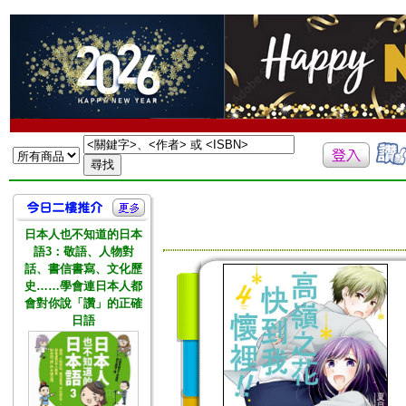
日本人也不知道的日本
語3：敬語、人物對
話、書信書寫、文化歷
史……學會連日本人都
會對你說「讚」的正確
日語