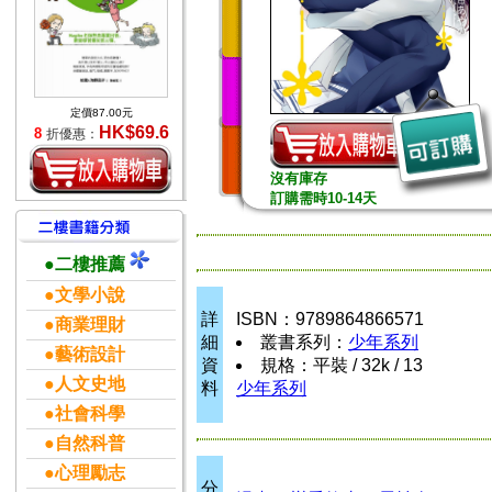
定價87.00元
HK$69.6
8
折優惠：
沒有庫存
訂購需時10-14天
●二樓推薦
●文學小說
詳
ISBN：9789864866571
●商業理財
細
叢書系列：
少年系列
●藝術設計
資
規格：平裝 / 32k / 13
●人文史地
料
少年系列
●社會科學
●自然科普
●心理勵志
分