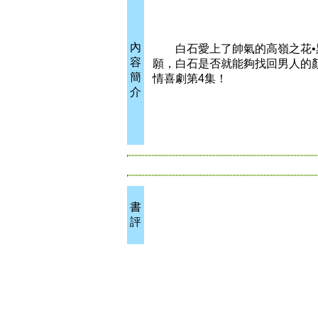
內
白石愛上了帥氣的高嶺之花•黑
容
願，白石是否就能夠找回男人的
簡
情喜劇第4集！
介
書
評