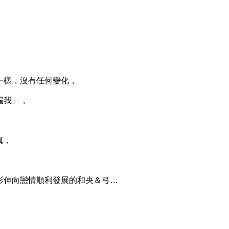
樣，沒有任何變化，
騙我」，
真，
伸向戀情順利發展的和央＆弓…