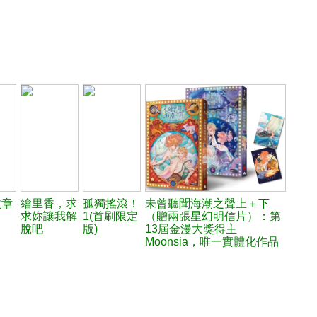
紋章
繪里香，求
孤獨搖滾！
未曾聽聞海潮之聲上＋下
求妳讓我解
1(首刷限定
（贈兩張星幻明信片）：第
脫吧
版)
13屆金漫大獎得主
Moonsia，唯一實體化作品