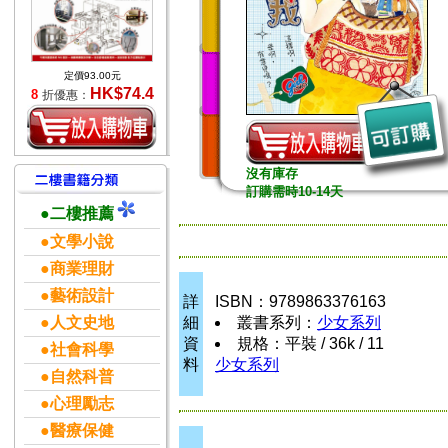
定價93.00元
HK$74.4
8
折優惠：
沒有庫存
訂購需時10-14天
●二樓推薦
●文學小說
●商業理財
●藝術設計
詳
ISBN：9789863376163
●人文史地
細
叢書系列：
少女系列
資
規格：平裝 / 36k / 11
●社會科學
料
少女系列
●自然科普
●心理勵志
●醫療保健