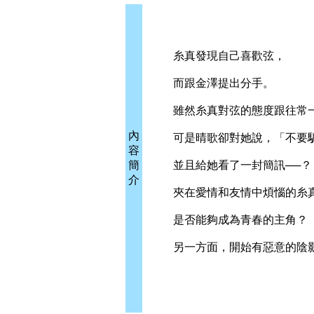
糸真發現自己喜歡弦，
而跟金澤提出分手。
雖然糸真對弦的態度跟往常一
內
可是晴歌卻對她說，「不要
容
簡
並且給她看了一封簡訊──？
介
夾在愛情和友情中煩惱的糸
是否能夠成為青春的主角？
另一方面，開始有惡意的陰影