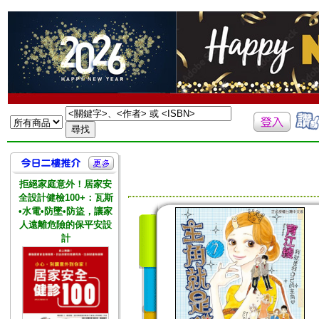
拒絕家庭意外！居家安
全設計健檢100+：瓦斯
•水電•防墜•防盜，讓家
人遠離危險的保平安設
計