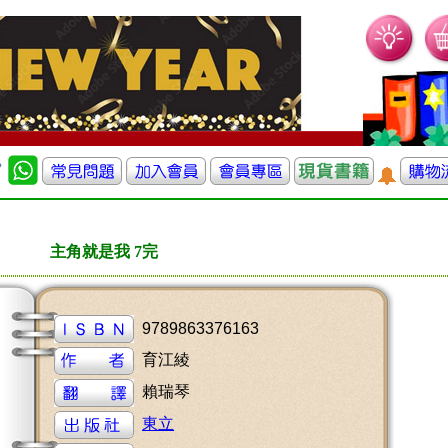
主角就是我 7完
9789863376163
育江綾
賴瑞琴
東立