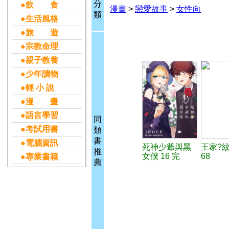
分
●飲 食
漫畫
>
戀愛故事
>
女性向
類
●生活風格
●旅 遊
●宗教命理
●親子教養
●少年讀物
●輕 小 說
●漫 畫
●語言學習
同
●考試用書
類
書
●電腦資訊
死神少爺與黑
王家?
推
女僕 16 完
68
●專業書籍
薦