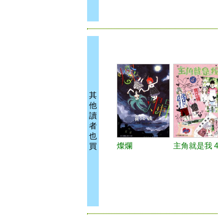
其
他
讀
者
也
燦爛
主角就是我 
買