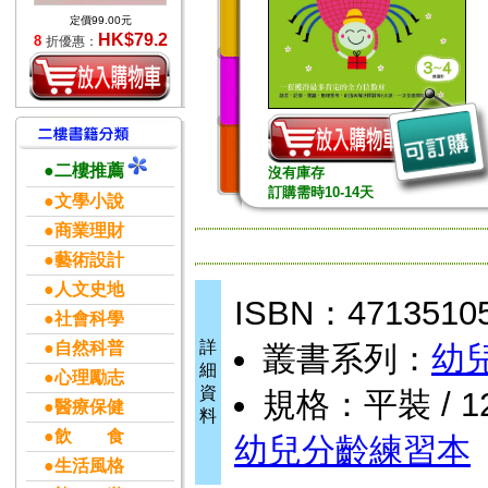
定價99.00元
HK$79.2
8
折優惠：
●二樓推薦
沒有庫存
訂購需時10-14天
●文學小說
●商業理財
●藝術設計
●人文史地
ISBN：4713510
●社會科學
詳
●自然科普
叢書系列：
幼
細
●心理勵志
資
規格：平裝 / 128
●醫療保健
料
●飲 食
幼兒分齡練習本
●生活風格