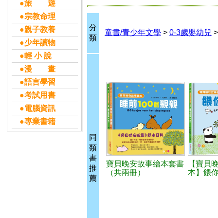
●旅 遊
●宗教命理
分
●親子教養
童書/青少年文學
>
0-3歲嬰幼兒
類
●少年讀物
●輕 小 說
●漫 畫
●語言學習
●考試用書
●電腦資訊
●專業書籍
同
類
書
寶貝晚安故事繪本套書
【寶貝
推
（共兩冊）
本】餵
薦