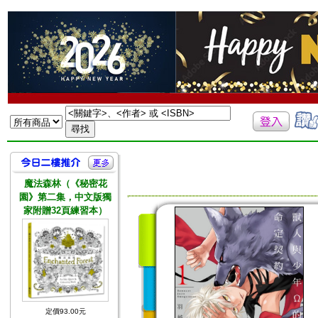
魔法森林（《秘密花
園》第二集，中文版獨
家附贈32頁練習本）
定價93.00元