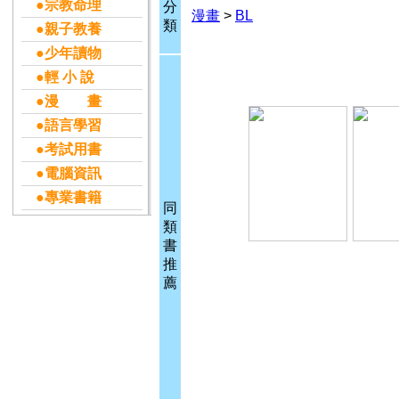
●宗教命理
分
漫畫
>
BL
類
●親子教養
●少年讀物
●輕 小 說
●漫 畫
●語言學習
●考試用書
●電腦資訊
●專業書籍
同
類
書
推
薦