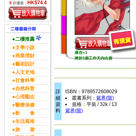
HK$74.4
8
折優惠：
●二樓推薦
●文學小說
庫存=3
●商業理財
將於1個工作天內出貨
●藝術設計
●人文史地
●社會科學
●自然科普
詳
ISBN：9789572608029
●心理勵志
細
叢書系列：
紫界(限)
資
規格：平裝 / 32k / 13
●醫療保健
料
紫界(限)
●飲 食
●生活風格
●旅 遊