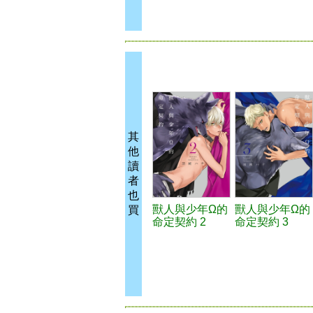
其
他
讀
者
也
獸人與少年Ω的
獸人與少年Ω的
買
命定契約 2
命定契約 3