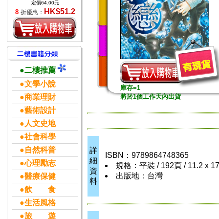
定價64.00元
HK$51.2
8
折優惠：
●二樓推薦
●文學小說
庫存=1
●商業理財
將於1個工作天內出貨
●藝術設計
●人文史地
●社會科學
●自然科普
詳
ISBN：9789864748365
細
●心理勵志
規格：平裝 / 192頁 / 11.2 x 
資
出版地：台灣
●醫療保健
料
●飲 食
●生活風格
●旅 遊