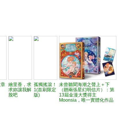
紋章
繪里香，求
孤獨搖滾！
未曾聽聞海潮之聲上＋下
求妳讓我解
1(首刷限定
（贈兩張星幻明信片）：第
脫吧
版)
13屆金漫大獎得主
Moonsia，唯一實體化作品