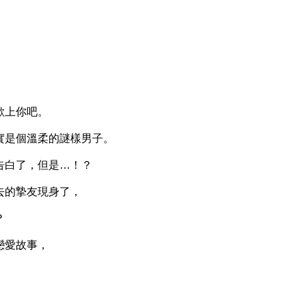
，
上你吧。
是個溫柔的謎樣男子。
白了，但是…！？
的摯友現身了，
？
愛故事，