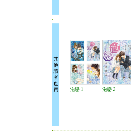
其
他
讀
者
也
泡戀 1
泡戀 3
買