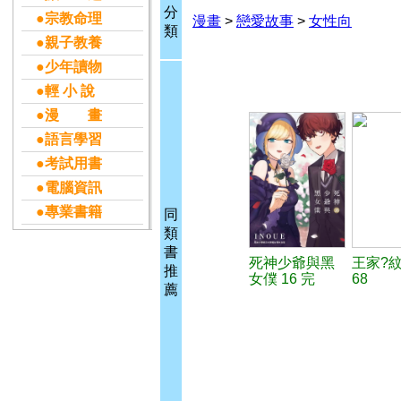
分
●宗教命理
漫畫
>
戀愛故事
>
女性向
類
●親子教養
●少年讀物
●輕 小 說
●漫 畫
●語言學習
●考試用書
●電腦資訊
●專業書籍
同
類
書
死神少爺與黑
王家?
推
女僕 16 完
68
薦