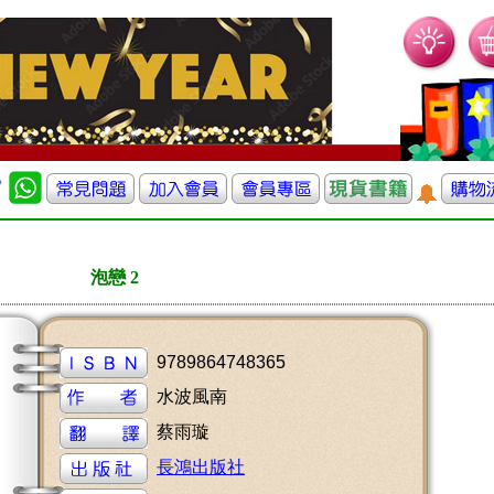
泡戀 2
9789864748365
水波風南
蔡雨璇
長鴻出版社