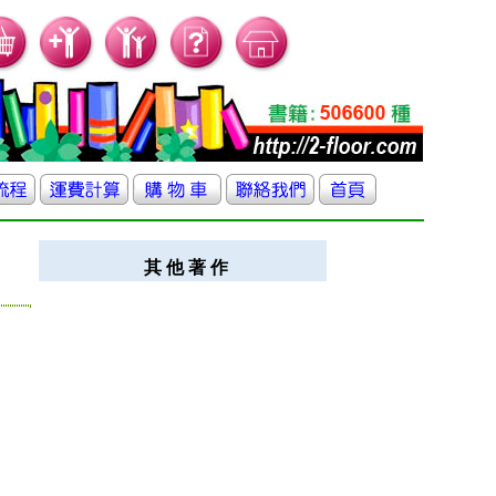
其 他 著 作