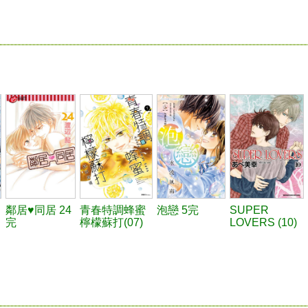
鄰居♥同居 24
青春特調蜂蜜
泡戀 5完
SUPER
完
檸檬蘇打(07)
LOVERS (10)