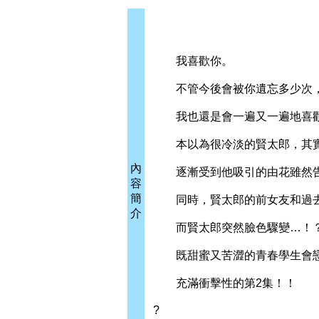
我喜歡你。
不管今後會被你遺忘多少次
我也還是會一遍又一遍地喜歡
本以為很冷淡的賢太郎，其實
內
逐漸受到他吸引的由花雖然告
容
簡
同時，賢太郎的前女友和過去
介
而賢太郎突然臉色驟變…！
既甜蜜又苦澀的青春學生會戀
充滿衝擊性的第2集！！
?