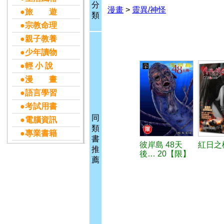
分
漫畫
>
靈異/神怪
●旅 遊
類
●宗教命理
●親子教養
●少年讀物
●輕 小 說
●漫 畫
●語言學習
●考試用書
同
●電腦資訊
類
●專業書籍
書
彼岸島 48天
紅日之櫻
推
後… 20【限】
薦