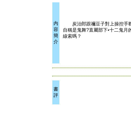
內
炭治郎跟禰豆子對上操控手鞠
容
自稱是鬼舞?直屬部下•十二鬼月
簡
線索嗎？
介
書
評