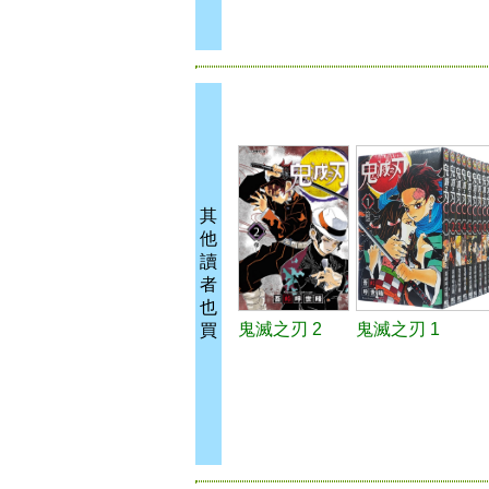
其
他
讀
者
也
鬼滅之刃 2
鬼滅之刃 1
買