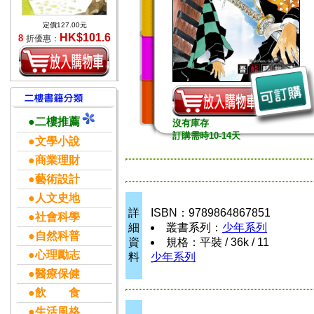
定價127.00元
HK$101.6
8
折優惠：
●二樓推薦
沒有庫存
訂購需時10-14天
●文學小說
●商業理財
●藝術設計
●人文史地
詳
ISBN：9789864867851
●社會科學
細
叢書系列：
少年系列
●自然科普
資
規格：平裝 / 36k / 11
●心理勵志
料
少年系列
●醫療保健
●飲 食
●生活風格