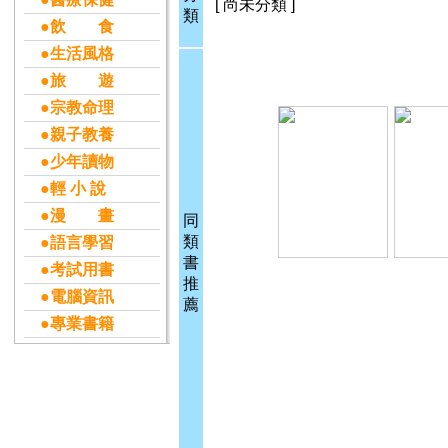
[ 尚未分類 ]
類
●飲 食
●生活風格
●旅 遊
●宗教命理
●親子教養
●少年讀物
●輕 小 說
●漫 畫
同
類
●語言學習
書
●考試用書
推
●電腦資訊
薦
●專業書籍