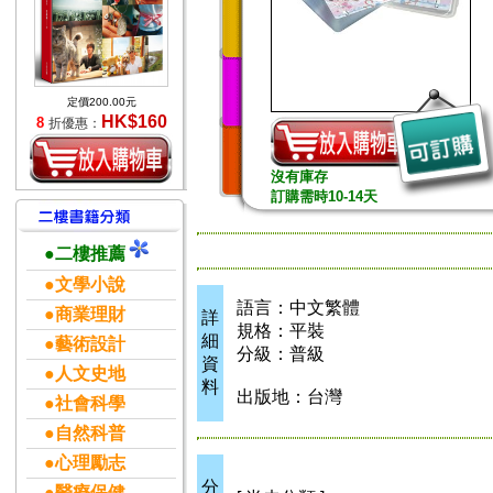
定價200.00元
HK$160
8
折優惠：
沒有庫存
訂購需時10-14天
●二樓推薦
●文學小說
語言：中文繁體
●商業理財
詳
規格：平裝
細
●藝術設計
分級：普級
資
●人文史地
料
出版地：台灣
●社會科學
●自然科普
●心理勵志
分
●醫療保健