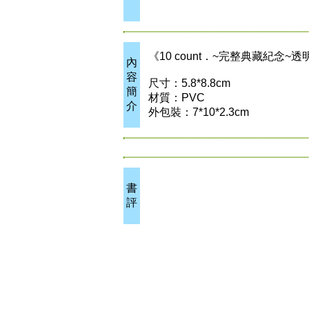
《10 count．~完整典藏紀念~
內
容
尺寸：5.8*8.8cm
簡
材質：PVC
介
外包裝：7*10*2.3cm
書
評