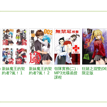
)
新妹魔王的契
新妹魔王的契
領隊實務(二)：
狂賭之淵雙(06
約者?嵐！ 1
約者?嵐！ 2
MP3光碟函授
限定版
課程