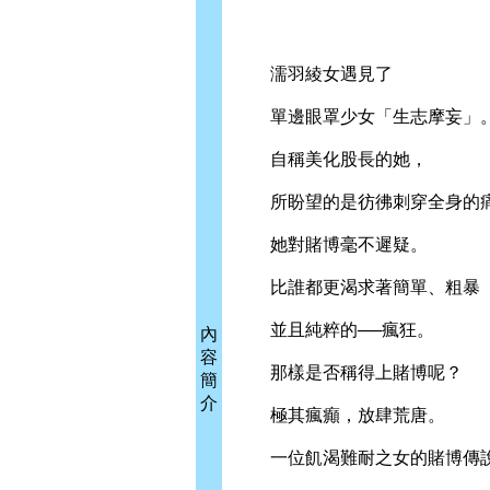
濡羽綾女遇見了
單邊眼罩少女「生志摩妄」
自稱美化股長的她，
所盼望的是彷彿刺穿全身的
她對賭博毫不遲疑。
比誰都更渴求著簡單、粗暴
並且純粹的──瘋狂。
內
容
那樣是否稱得上賭博呢？
簡
介
極其瘋癲，放肆荒唐。
一位飢渴難耐之女的賭博傳