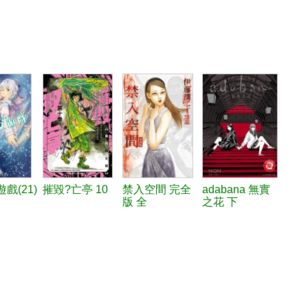
戲(21)
摧毀?亡亭 10
禁入空間 完全
adabana 無實
版 全
之花 下