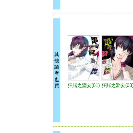
其
他
讀
者
也
狂賭之淵妄(01)
狂賭之淵妄(03
買