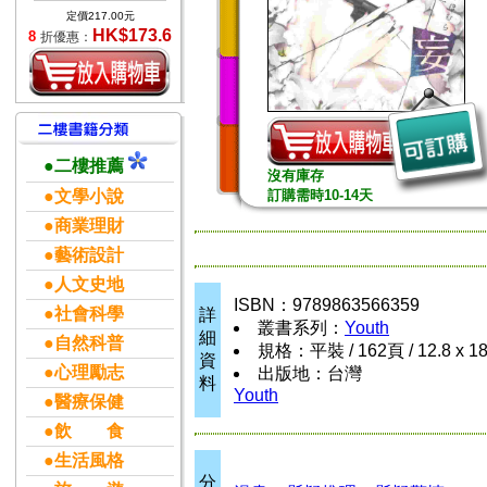
定價217.00元
HK$173.6
8
折優惠：
●二樓推薦
沒有庫存
●文學小說
訂購需時10-14天
●商業理財
●藝術設計
●人文史地
ISBN：9789863566359
●社會科學
詳
叢書系列：
Youth
細
●自然科普
規格：平裝 / 162頁 / 12.8 x 1
資
●心理勵志
出版地：台灣
料
Youth
●醫療保健
●飲 食
●生活風格
分