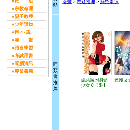
●旅 遊
漫畫
>
懸疑推理
>
懸疑驚悚
類
●宗教命理
●親子教養
●少年讀物
●輕 小 說
●漫 畫
●語言學習
●考試用書
●電腦資訊
同
類
●專業書籍
書
被惡魔附身的
達爾文遊
推
少女 8【限】
薦