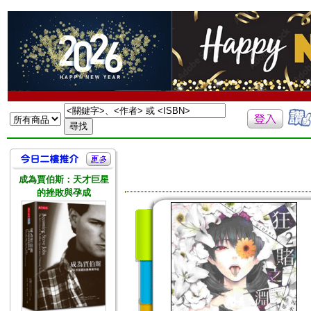
成為賈伯斯：天才巨星
的挫敗與孕成