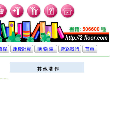
其 他 著 作