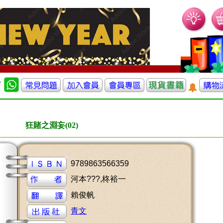
狂賭之淵妄(02)
9789863566359
河本???,柊裕一
賴俊帆
青文