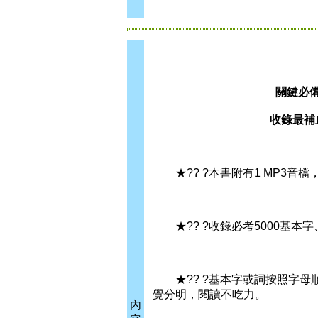
關鍵必備
收錄最補
★?? ?本書附有1 MP3音
★?? ?收錄必考5000基本
★?? ?基本字或詞按照字母
覺分明，閱讀不吃力。
內