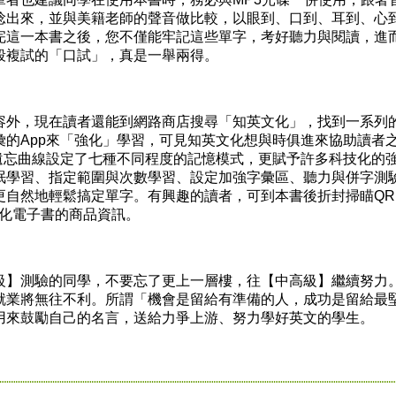
唸出來，並與美籍老師的聲音做比較，以眼到、口到、耳到、心
完這一本書之後，您不僅能牢記這些單字，考好聽力與閱讀，進
段複試的「口試」，真是一舉兩得。
外，現在讀者還能到網路商店搜尋「知英文化」，找到一系列
彙的App來「強化」學習，可見知英文化想與時俱進來協助讀者
對遺忘曲線設定了七種不同程度的記憶模式，更賦予許多科技化的
眠學習、指定範圍與次數學習、設定加強字彙區、聽力與併字測
更自然地輕鬆搞定單字。有興趣的讀者，可到本書後折封掃瞄QR
文化電子書的商品資訊。
】測驗的同學，不要忘了更上一層樓，往【中高級】繼續努力
就業將無往不利。所謂「機會是留給有準備的人，成功是留給最
用來鼓勵自己的名言，送給力爭上游、努力學好英文的學生。