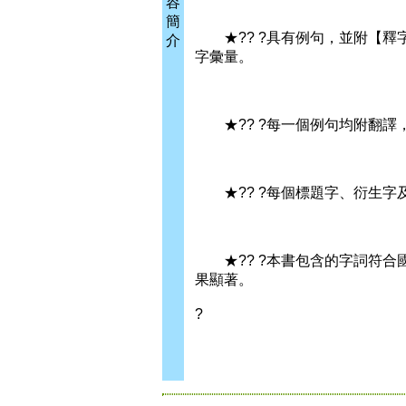
容
簡
★?? ?具有例句，並附【釋
介
字彙量。
★?? ?每一個例句均附翻譯
★?? ?每個標題字、衍生字及
★?? ?本書包含的字詞符合
果顯著。
?