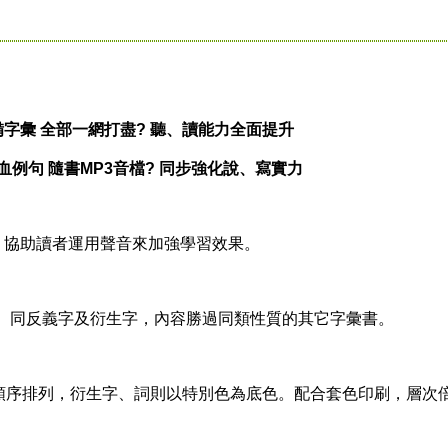
字彙 全部一網打盡? 聽、讀能力全面提升
血例句 隨書MP3音檔? 同步強化說、寫實力
檔，協助讀者運用聲音來加強學習效果。
字、同反義字及衍生字，內容勝過同類性質的其它字彙書。
順序排列，衍生字、詞則以特別色為底色。配合套色印刷，層次