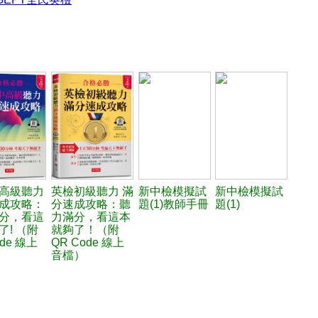
高級聽力
英檢初級聽力 滿
新中檢模擬試
新中檢模擬試
成攻略：
分速成攻略：聽
題(1)教師手冊
題(1)
分，看這
力滿分，看這本
了! （附
就夠了！（附
ode 線上
QR Code 線上
音檔）