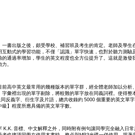
一書出版之後，頗受學校、補習班及考生的肯定。老師及學生
用互動式的學習功能，不僅「認識」單字快速，也對於聽力測驗
驗的通過率增加，學生的英文程度也全方位提升了。這就是激發
動力。
前高中英文最常用的幾種版本的單字群，經全體老師加以分析
】字彙裡出現的單字剔除，將較難的單字放在同義詞裡。使得整
加上同反義字、衍生字及片語，總共收錄約 5000 個重要的英文單
中級】程度所應具備的英文單字數。
.K. 音標、中文解釋之外，同時附有例句讓同學完全融入日常
筆者也建議同學在使用本書時，務必與MP3光碟一併使用，跟著