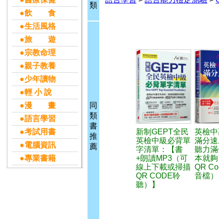
類
●飲 食
●生活風格
●旅 遊
●宗教命理
●親子教養
●少年讀物
●輕 小 說
●漫 畫
同
類
●語言學習
書
●考試用書
新制GEPT全民
英檢中
推
英檢中級必背單
滿分速
●電腦資訊
薦
字清單：【書
聽力滿
●專業書籍
+朗讀MP3（可
本就夠
線上下載或掃描
QR C
QR CODE聆
音檔）
聽）】