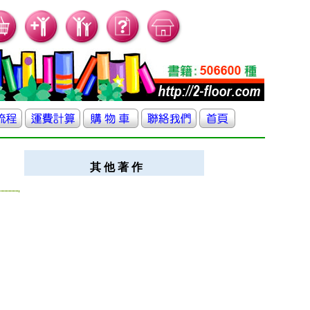
其 他 著 作