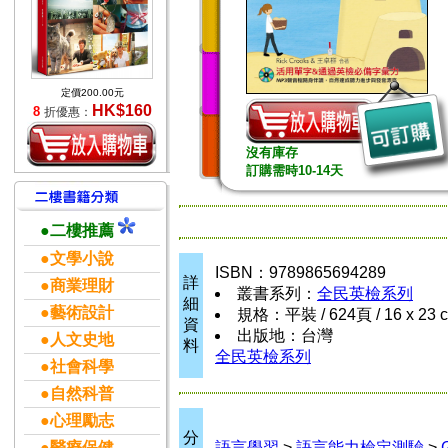
定價200.00元
HK$160
8
折優惠：
沒有庫存
訂購需時10-14天
●二樓推薦
●文學小說
ISBN：9789865694289
詳
●商業理財
叢書系列：
全民英檢系列
細
●藝術設計
規格：平裝 / 624頁 / 16 x 23
資
出版地：台灣
●人文史地
料
全民英檢系列
●社會科學
●自然科普
●心理勵志
分
●醫療保健
語言學習
>
語言能力檢定測驗
>