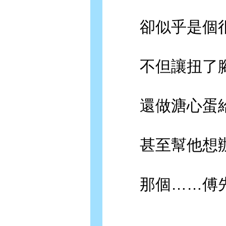
卻似乎是個很
不但讓扭了腳
還做溏心蛋給
甚至幫他想辦
那個……傅先