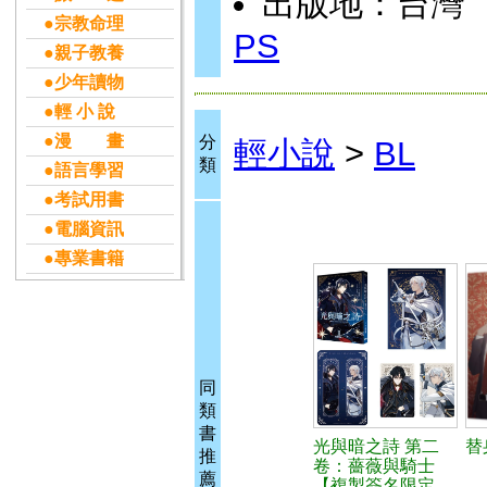
出版地：台灣
●宗教命理
PS
●親子教養
●少年讀物
●輕 小 說
●漫 畫
分
輕小說
>
BL
類
●語言學習
●考試用書
●電腦資訊
●專業書籍
同
類
書
光與暗之詩 第二
替
推
卷：薔薇與騎士
薦
【複製簽名限定