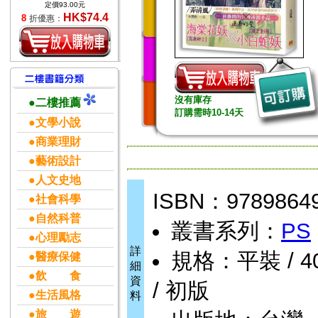
定價93.00元
HK$74.4
8
折優惠：
沒有庫存
●二樓推薦
訂購需時10-14天
●文學小說
●商業理財
●藝術設計
●人文史地
ISBN：9789864
●社會科學
●自然科普
叢書系列：
PS
●心理勵志
詳
規格：平裝 / 400
●醫療保健
細
●飲 食
資
/ 初版
●生活風格
料
●旅 遊