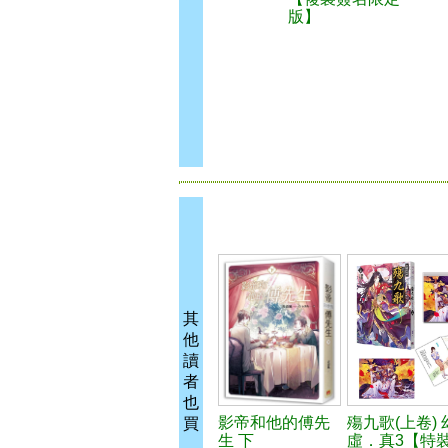
版】
其
他
讀
者
也
影帝和他的傅先
殤九歌(上卷) 
買
生 下
虛．真3【特