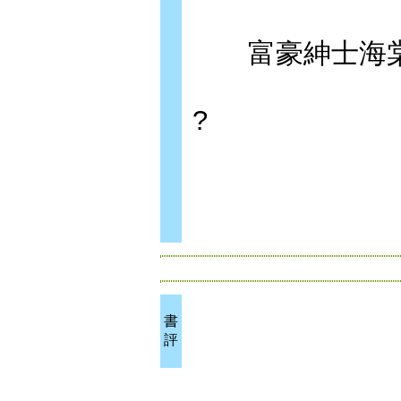
富豪紳士海棠
?
書
評