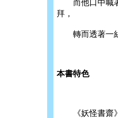
而他口中喊著
拜，
轉而透著一絲
本書特色
《妖怪書齋》