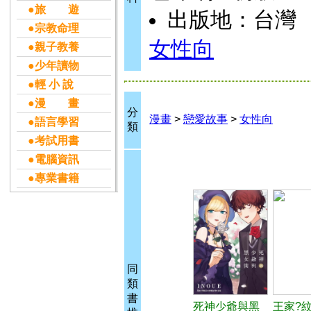
●旅 遊
出版地：台灣
●宗教命理
女性向
●親子教養
●少年讀物
●輕 小 說
●漫 畫
分
漫畫
>
戀愛故事
>
女性向
●語言學習
類
●考試用書
●電腦資訊
●專業書籍
同
類
書
死神少爺與黑
王家?