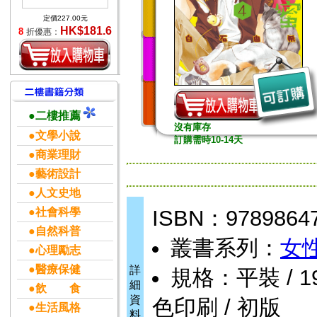
定價227.00元
HK$181.6
8
折優惠：
●二樓推薦
沒有庫存
●文學小說
訂購需時10-14天
●商業理財
●藝術設計
●人文史地
●社會科學
ISBN：9789864
●自然科普
叢書系列：
女
●心理勵志
●醫療保健
詳
規格：平裝 / 192
細
●飲 食
資
色印刷 / 初版
●生活風格
料