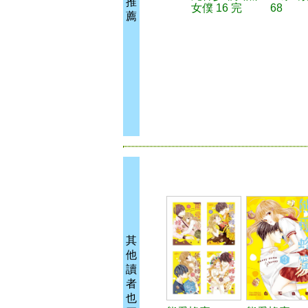
推
女僕 16 完
68
薦
其
他
讀
者
也