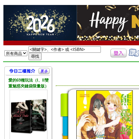
愛的69種玩法（I、II雙
重魅惑夾鏈袋限量版）