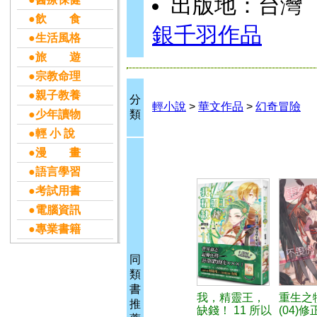
出版地：台灣
●飲 食
銀千羽作品
●生活風格
●旅 遊
●宗教命理
●親子教養
分
輕小說
>
華文作品
>
幻奇冒險
●少年讀物
類
●輕 小 說
●漫 畫
●語言學習
●考試用書
●電腦資訊
●專業書籍
同
類
書
我，精靈王，
重生之
推
缺錢！ 11 所以
(04)