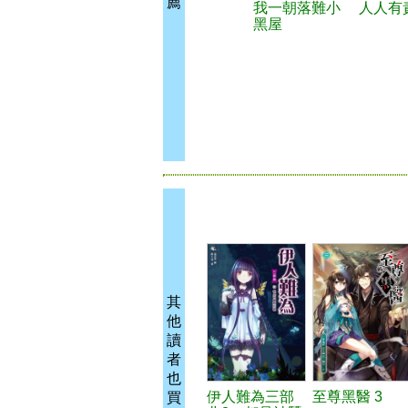
薦
我一朝落難小
人人有
黑屋
其
他
讀
者
也
伊人難為三部
至尊黑醫 3
買