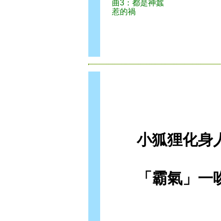
曲3：都是神蠶
惹的禍
小狐狸化身人
「霸氣」一吻