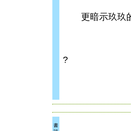
更暗示玖玖的
?
書