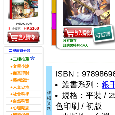
定價200.00元
HK$160
8
折優惠：
沒有庫存
訂購需時10-14天
●二樓推薦
●文學小說
ISBN：9789869
●商業理財
●藝術設計
叢書系列：
銀
●人文史地
詳
規格：平裝 / 256
●社會科學
細
●自然科普
資
色印刷 / 初版
●心理勵志
料
●醫療保健