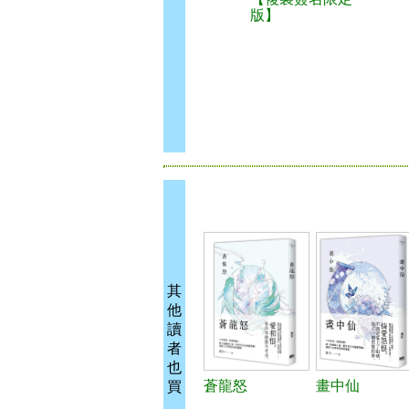
版】
其
他
讀
者
也
蒼龍怒
畫中仙
買