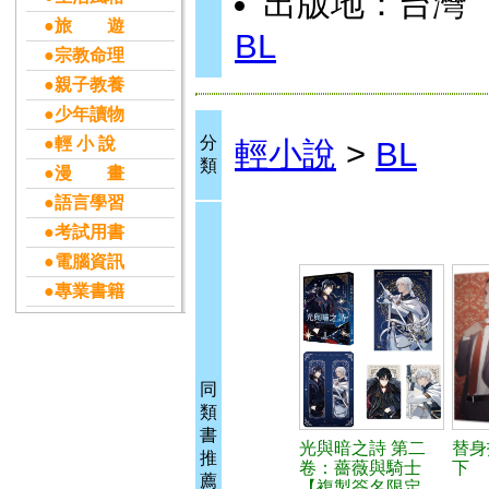
出版地：台灣
●旅 遊
BL
●宗教命理
●親子教養
●少年讀物
分
●輕 小 說
輕小說
>
BL
類
●漫 畫
●語言學習
●考試用書
●電腦資訊
●專業書籍
同
類
書
光與暗之詩 第二
替身
推
卷：薔薇與騎士
下
薦
【複製簽名限定