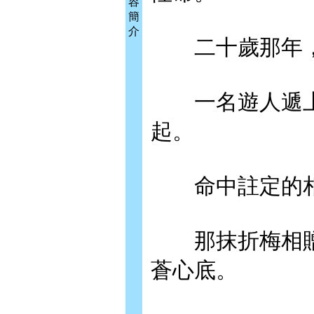
容
簡
介
二十歲那年，
一名遊人遞上
起。
命中註定的相
那抹折梅相贈
蒼心底。