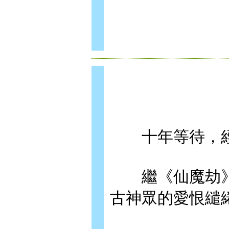
十年等待，經
繼《仙魔劫》
古神眾的愛恨繾