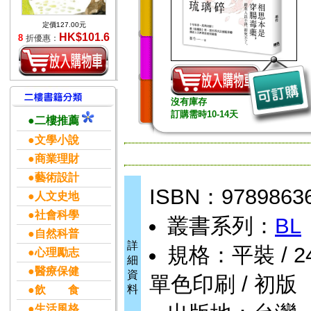
定價127.00元
HK$101.6
8
折優惠：
沒有庫存
訂購需時10-14天
●二樓推薦
●文學小說
●商業理財
●藝術設計
ISBN：9789863
●人文史地
●社會科學
叢書系列：
BL
●自然科普
詳
規格：平裝 / 240頁
●心理勵志
細
●醫療保健
資
單色印刷 / 初版
料
●飲 食
●生活風格