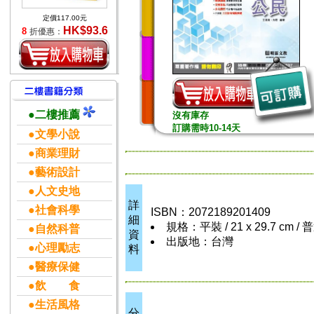
定價117.00元
HK$93.6
8
折優惠：
●二樓推薦
沒有庫存
訂購需時10-14天
●文學小說
●商業理財
●藝術設計
●人文史地
詳
●社會科學
ISBN：2072189201409
細
規格：平裝 / 21 x 29.7 cm /
●自然科普
資
出版地：台灣
●心理勵志
料
●醫療保健
●飲 食
●生活風格
分