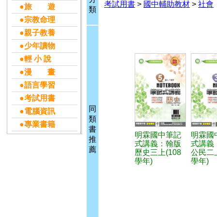
考試用書
>
國中輔助教材
>
社會
●旅 遊
類
●宗教命理
●親子教養
●少年讀物
●輕 小 說
●漫 畫
●語言學習
●考試用書
同
●電腦資訊
類
●專業書籍
書
明霖國中筆記
明霖國
推
式講義：翰版
式講義
薦
歷史三上(108
公民二上
學年)
學年)