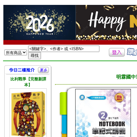
明霖國中
比利戰爭【完整新譯
本】