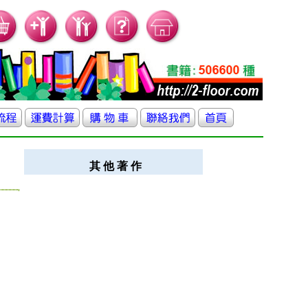
其 他 著 作