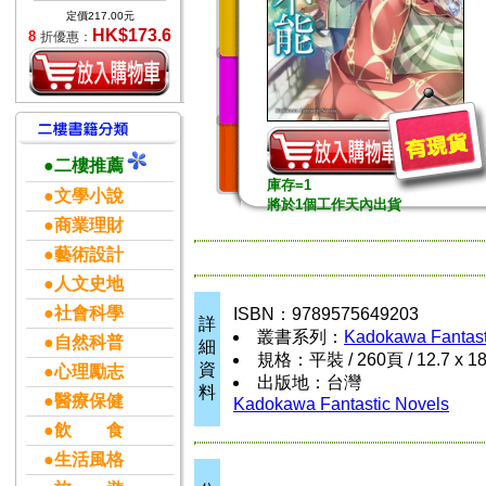
定價217.00元
HK$173.6
8
折優惠：
●二樓推薦
庫存=1
●文學小說
將於1個工作天內出貨
●商業理財
●藝術設計
●人文史地
●社會科學
ISBN：9789575649203
詳
叢書系列：
Kadokawa Fantast
●自然科普
細
規格：平裝 / 260頁 / 12.7 x 1
資
●心理勵志
出版地：台灣
料
●醫療保健
Kadokawa Fantastic Novels
●飲 食
●生活風格