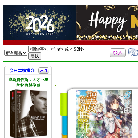
成為賈伯斯：天才巨星
的挫敗與孕成