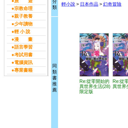
●旅 遊
分
輕小說
>
日本作品
>
幻奇冒險
類
●宗教命理
●親子教養
●少年讀物
●輕 小 說
●漫 畫
●語言學習
●考試用書
●電腦資訊
同
●專業書籍
類
書
Re:從零開始的
Re:從
推
異世界生活(28)
異世界生
薦
限定版