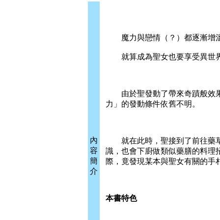
魔力與戀情（？）都逐漸增溫
就算成為聖女也要享受異世界
由於聖發動了帶來奇蹟般效果
力」的發動條件依舊不明。
內
就在此時，聖接到了前往藥草
容
識，也會下廚做類似藥膳的料理
簡
際，竟發現某本與聖女有關的手
介
本書特色