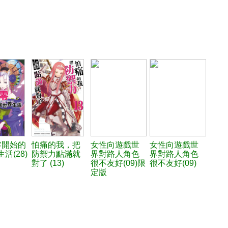
零開始的
怕痛的我，把
女性向遊戲世
女性向遊戲世
活(28)
防禦力點滿就
界對路人角色
界對路人角色
對了 (13)
很不友好(09)限
很不友好(09)
定版