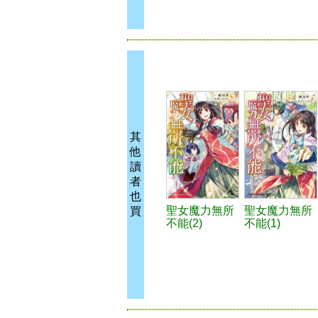
其
他
讀
者
也
聖女魔力無所
聖女魔力無所
買
不能(2)
不能(1)