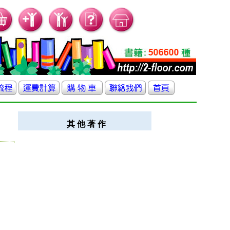
其 他 著 作