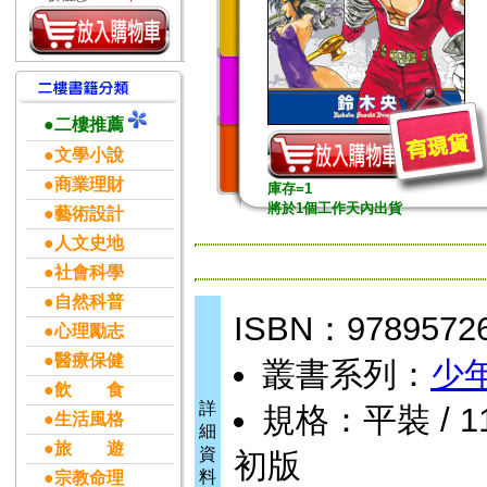
●二樓推薦
●文學小說
●商業理財
庫存=1
將於1個工作天內出貨
●藝術設計
●人文史地
●社會科學
●自然科普
ISBN：9789572
●心理勵志
●醫療保健
叢書系列：
少
●飲 食
詳
規格：平裝 / 11.
●生活風格
細
●旅 遊
資
初版
料
●宗教命理