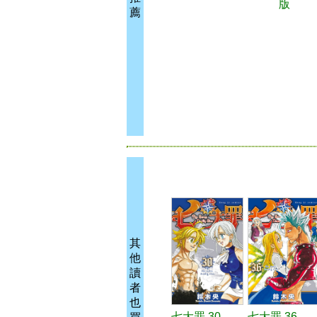
版
薦
其
他
讀
者
也
七大罪 30
七大罪 36