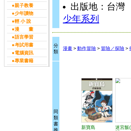
出版地：台灣
●親子教養
●少年讀物
少年系列
●輕 小 說
●漫 畫
●語言學習
●考試用書
分
漫畫
>
動作冒險
>
冒險／探險
>
類
●電腦資訊
●專業書籍
同
類
書
新寶島
迷宮飯(
推