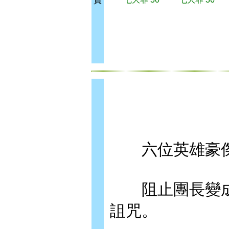
買
六位英雄豪傑
阻止團長變成
詛咒。