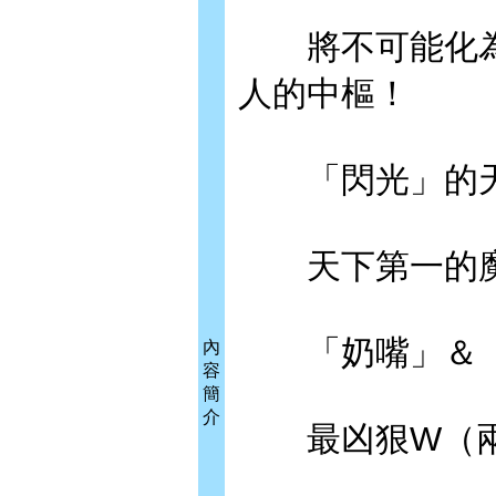
將不可能化為
人的中樞！
「閃光」的天
天下第一的魔
「奶嘴」＆「
內
容
簡
介
最凶狠W（兩