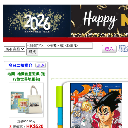
地圖+地圖創意遊戲 (附
行旅世界地圖包)
定價650.00元
HK$520
8
折優惠：