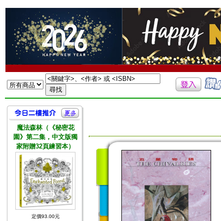
魔法森林（《秘密花
園》第二集，中文版獨
家附贈32頁練習本）
定價93.00元