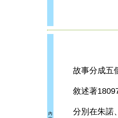
故事分成五個
敘述著18097年
分別在朱諾、
內