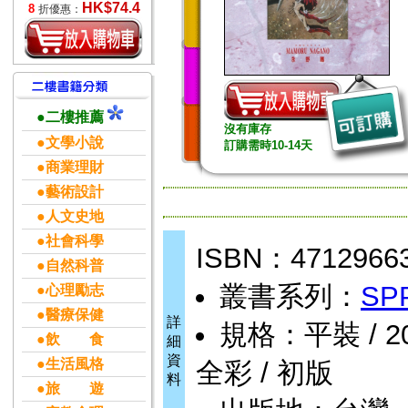
HK$74.4
8
折優惠：
●二樓推薦
沒有庫存
●文學小說
訂購需時10-14天
●商業理財
●藝術設計
●人文史地
●社會科學
ISBN：4712966
●自然科普
叢書系列：
SP
●心理勵志
●醫療保健
詳
規格：平裝 / 200
●飲 食
細
資
●生活風格
全彩 / 初版
料
●旅 遊