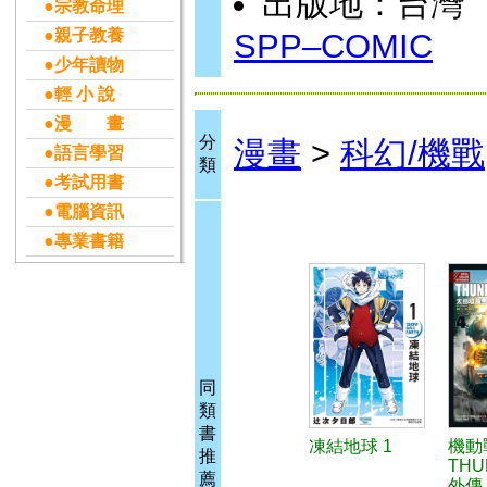
出版地：台灣
●宗教命理
●親子教養
SPP–COMIC
●少年讀物
●輕 小 說
●漫 畫
分
漫畫
>
科幻/機戰
●語言學習
類
●考試用書
●電腦資訊
●專業書籍
同
類
書
凍結地球 1
機動
推
THU
薦
外傳 