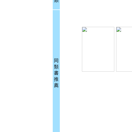
類
同
類
書
推
薦