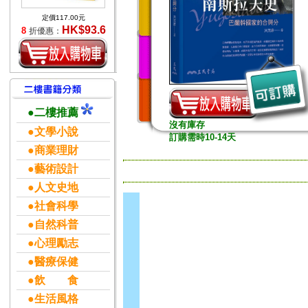
定價117.00元
HK$93.6
8
折優惠：
●二樓推薦
沒有庫存
●文學小說
訂購需時10-14天
●商業理財
●藝術設計
●人文史地
●社會科學
●自然科普
●心理勵志
●醫療保健
●飲 食
●生活風格