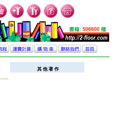
其 他 著 作