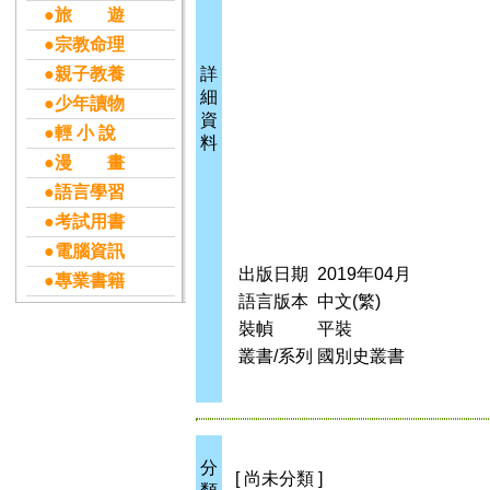
●旅 遊
●宗教命理
●親子教養
詳
細
●少年讀物
資
●輕 小 說
料
●漫 畫
●語言學習
●考試用書
●電腦資訊
出版日期
2019年04月
●專業書籍
語言版本
中文(繁)
裝幀
平裝
叢書/系列
國別史叢書
分
[ 尚未分類 ]