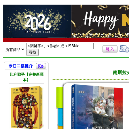
南斯拉
比利戰爭【完整新譯
本】