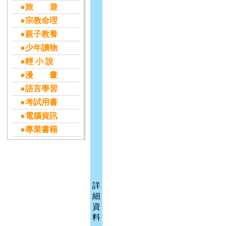
●旅 遊
●宗教命理
●親子教養
●少年讀物
●輕 小 說
●漫 畫
●語言學習
●考試用書
●電腦資訊
●專業書籍
詳
細
資
料