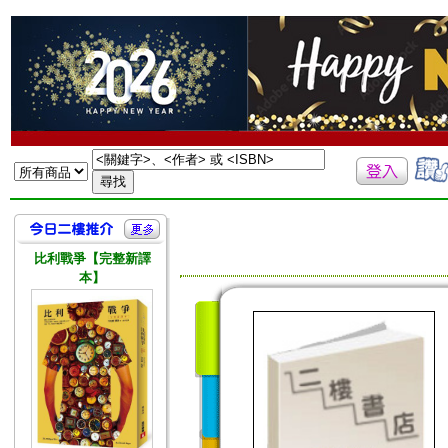
比利戰爭【完整新譯
本】