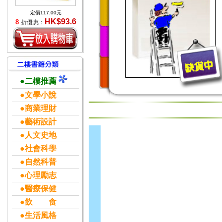
定價117.00元
HK$93.6
8
折優惠：
●二樓推薦
●文學小說
●商業理財
●藝術設計
●人文史地
●社會科學
●自然科普
●心理勵志
●醫療保健
●飲 食
●生活風格