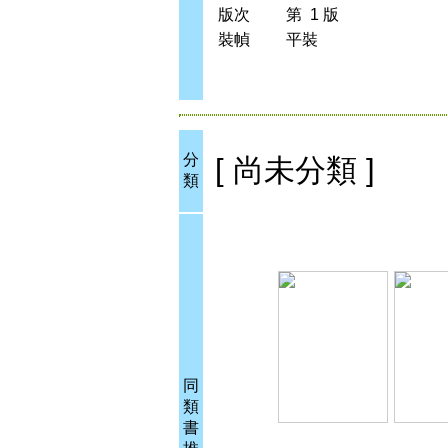
版次
第 1 版
裝幀
平裝
分
[ 尚未分類 ]
類
同
類
書