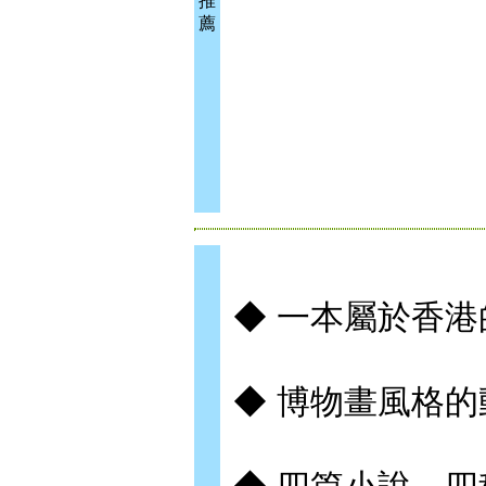
推
薦
◆ 一本屬於香
◆ 博物畫風格