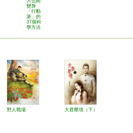
人也能
變身
「行動
派」的
37個科
學方法
野人戰場
大君壓境（下）