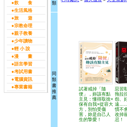
●飲 食
類
●生活風格
●旅 遊
●宗教命理
●親子教養
●少年讀物
●輕 小 說
●漫 畫
●語言學習
●考試用書
同
●電腦資訊
類
書
●專業書籍
試著戒掉「隨
惡習
推
便」，妳該有點
拖拉
薦
主見：懂得取捨×
怨、
保有自我×從容大
遠…
方，別怕受傷
慣不
害，妳是自己人
改掉
生的摯愛！
忌！