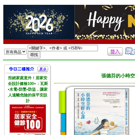
張德芬的小時空
拒絕家庭意外！居家安
全設計健檢100+：瓦斯
•水電•防墜•防盜，讓家
人遠離危險的保平安設
計