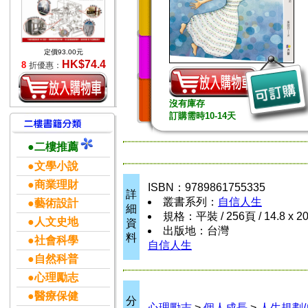
定價93.00元
HK$74.4
8
折優惠：
沒有庫存
訂購需時10-14天
●二樓推薦
●文學小說
●商業理財
ISBN：9789861755335
詳
叢書系列：
自信人生
●藝術設計
細
規格：平裝 / 256頁 / 14.8 x 2
●人文史地
資
出版地：台灣
料
●社會科學
自信人生
●自然科普
●心理勵志
●醫療保健
分
心理勵志
>
個人成長
>
人生規劃