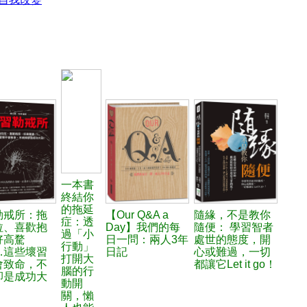
一本書
終結你
的拖延
勒戒所：拖
【Our Q&A a
隨緣，不是教你
症：透
拉、喜歡抱
Day】我們的每
隨便： 學習智者
過「小
好高騖
日一問：兩人3年
處世的態度，開
行動」
…這些壞習
日記
心或難過，一切
打開大
會致命，不
都讓它Let it go！
腦的行
卻是成功大
動開
關，懶