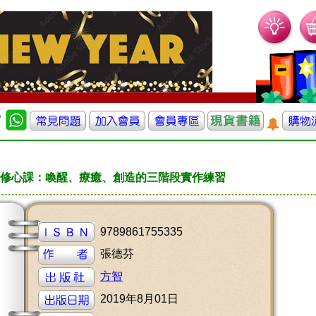
修心課：喚醒、療癒、創造的三階段實作練習
9789861755335
張德芬
方智
2019年8月01日