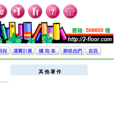
其 他 著 作