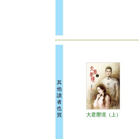
其
他
讀
者
也
大君壓境（上）
買