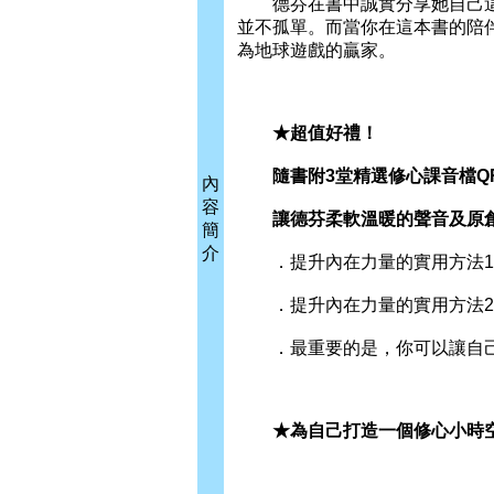
德芬在書中誠實分享她自己這
並不孤單。而當你在這本書的陪
為地球遊戲的贏家。
★超值好禮！
隨書附3堂精選修心課音檔QR 
內
容
讓德芬柔軟溫暖的聲音及原創
簡
介
．提升內在力量的實用方法1（1
．提升內在力量的實用方法2（1
．最重要的是，你可以讓自己很
★為自己打造一個修心小時空