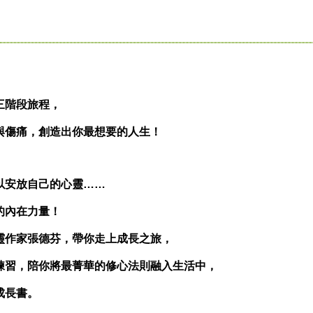
階段旅程，
傷痛，創造出你最想要的人生！
安放自己的心靈……
內在力量！
作家張德芬，帶你走上成長之旅，
習，陪你將最菁華的修心法則融入生活中，
成長書。