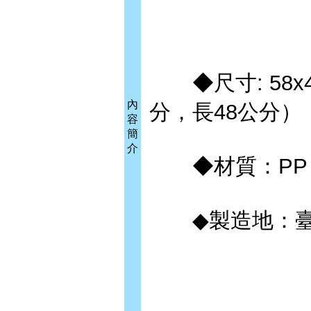
◆尺寸: 58x
內
分，長48公分）
容
簡
介
◆材質：PP
◆製造地：