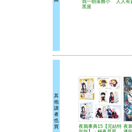
我一朝落難小
人人有
黑屋
其
他
讀
者
也
夜鴉事典15【完結特
夜鴉
買
裝版】：極夜晨星
透明