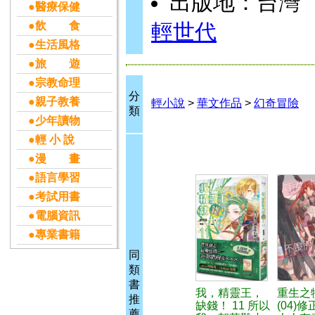
出版地：台灣
●醫療保健
●飲 食
輕世代
●生活風格
●旅 遊
●宗教命理
分
●親子教養
輕小說
>
華文作品
>
幻奇冒險
類
●少年讀物
●輕 小 說
●漫 畫
●語言學習
●考試用書
●電腦資訊
●專業書籍
同
類
書
我，精靈王，
重生之
推
缺錢！ 11 所以
(04)
薦