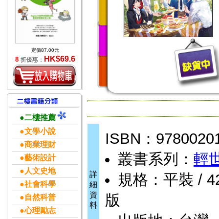
定價87.00元
HK$69.6
8
折優惠：
●二樓推薦
●文學小說
ISBN：9780020
●商業理財
叢書系列：
輕
●藝術設計
●人文史地
詳
規格：平裝 / 42
●社會科學
細
資
版
●自然科普
料
●心理勵志