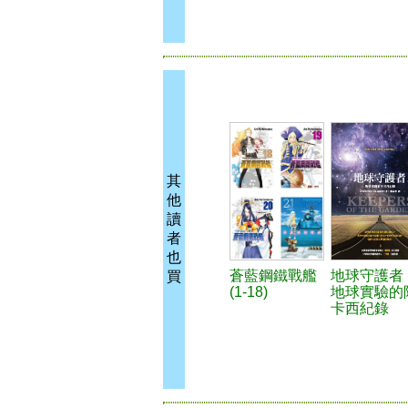
其
他
讀
者
也
蒼藍鋼鐵戰艦
地球守護者
買
(1-18)
地球實驗的
卡西紀錄