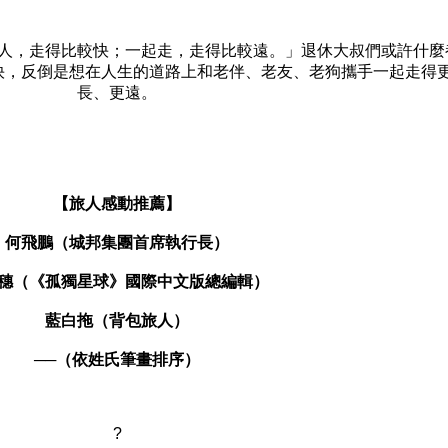
人，走得比較快；一起走，走得比較遠。」退休大叔們或許什麼
快，反倒是想在人生的道路上和老伴、老友、老狗攜手一起走得
長、更遠。
【旅人感動推薦】
何飛鵬（城邦集團首席執行長）
穗（《孤獨星球》國際中文版總編輯）
藍白拖（背包旅人）
──
（依姓氏筆畫排序）
?