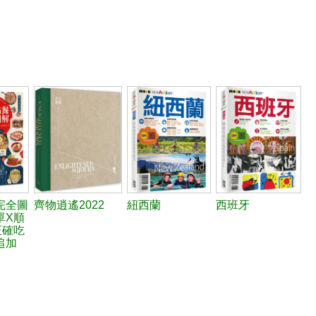
完全圖
齊物逍遙2022
紐西蘭
西班牙
單X順
正確吃
追加