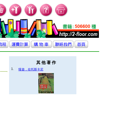
其 他 著 作
1.
慢遊，在托斯卡尼