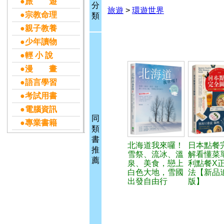
●旅 遊
分
旅遊
>
環遊世界
●宗教命理
類
●親子教養
●少年讀物
●輕 小 說
●漫 畫
●語言學習
●考試用書
●電腦資訊
同
●專業書籍
類
書
北海道我來囉！
日本點餐
推
雪祭、流冰、溫
解看懂菜
薦
泉、美食，戀上
利點餐X
白色大地，雪國
法【新品
出發自由行
版】