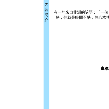
內
容
有一句來自非洲的諺語：「一個
簡
缺，但就是時間不缺，無心求
介
辜雅