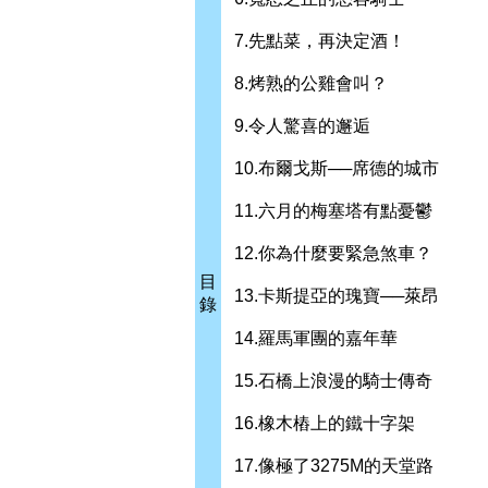
7.先點菜，再決定酒！
8.烤熟的公雞會叫？
9.令人驚喜的邂逅
10.布爾戈斯──席德的城市
11.六月的梅塞塔有點憂鬱
12.你為什麼要緊急煞車？
目
13.卡斯提亞的瑰寶──萊昂
錄
14.羅馬軍團的嘉年華
15.石橋上浪漫的騎士傳奇
16.橡木樁上的鐵十字架
17.像極了3275M的天堂路