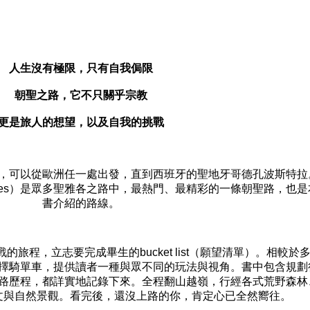
人生沒有極限，只有自我侷限
朝聖之路，它不只關乎宗教
更是旅人的想望，以及自我的挑戰
，可以從歐洲任一處出發，直到西班牙的聖地牙哥德孔波斯特拉
rances）是眾多聖雅各之路中，最熱門、最精彩的一條朝聖路，也是
書介紹的路線。
旅程，立志要完成畢生的bucket list（願望清單）。相較於
擇騎單車，提供讀者一種與眾不同的玩法與視角。書中包含規劃
路歷程，都詳實地記錄下來。全程翻山越嶺，行經各式荒野森林
文與自然景觀。看完後，還沒上路的你，肯定心已全然嚮往。