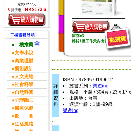
定價217.00元
HK$173.6
8
折優惠：
庫存=3
將於1個工作天內出貨
●二樓推薦
●文學小說
●商業理財
●藝術設計
●人文史地
ISBN：9789579199612
●社會科學
詳
叢書系列：
樂遊ing
細
規格：平裝 / 304頁 / 23 x 17 
●自然科普
資
出版地：台灣
●心理勵志
料
適讀年齡：1歲~99歲
●醫療保健
樂遊ing
●飲 食
●生活風格