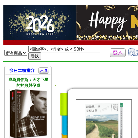
成為賈伯斯：天才巨星
的挫敗與孕成