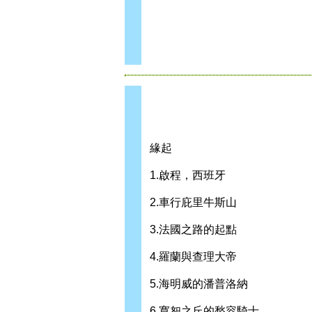
緣起
1.啟程，西班牙
2.車行庇里牛斯山
3.法國之路的起點
4.羅蘭與查理大帝
5.海明威的潘普洛納
6.寬恕之丘的愁容騎士