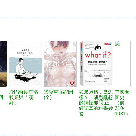
：
淪陷時期香港
戀愛重症緋聞
如果這樣，會怎
中國海
阿
報業與「漢
(全)
樣？：胡思亂想
圖史
奸」
的搞怪趣問 正
（前
經認真的科學妙
310-
答
1931）