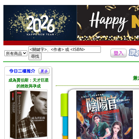
兼
成為賈伯斯：天才巨星
的挫敗與孕成