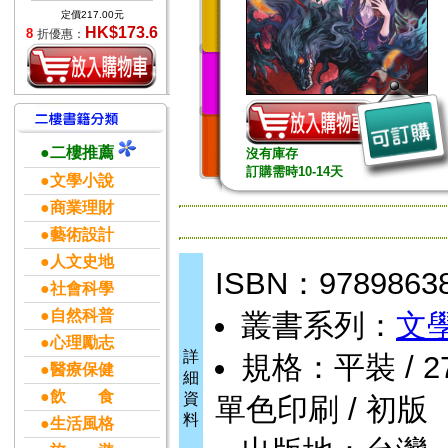
定價217.00元
HK$173.6
8
折優惠：
●二樓推薦
沒有庫存
訂購需時10-14天
●文學小說
●商業理財
●藝術設計
●人文史地
ISBN：9789863
●社會科學
●自然科普
叢書系列：
文
●心理勵志
詳
規格：平裝 / 272頁
●醫療保健
細
●飲 食
資
單色印刷 / 初版
料
●生活風格