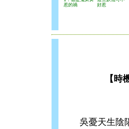
惹的禍
好惹
【
時
吳憂天生陰陽