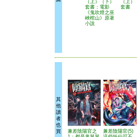
（上）（下）
（上）
套書：電影
套書
《鬼吹燈之巫
峽棺山》原著
小說
其
他
讀
者
也
兼差陰陽官之
兼差陰陽官(5)
買
1：都是鬼舅舅
這些妖仙可不