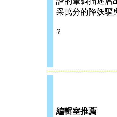
諧的筆調描述層
采萬分的降妖驅
?
編輯室推薦