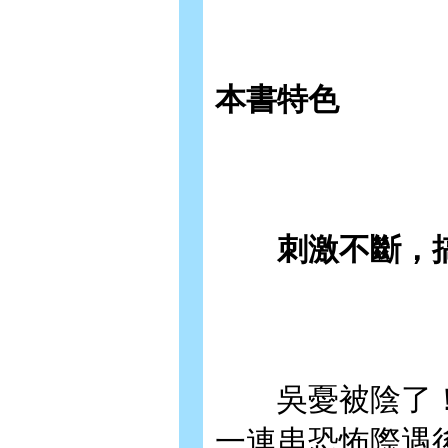
本書特色
刺激不斷，搞
吳憂被陰了！
一連串恐怖際遇