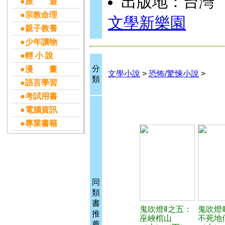
出版地：台灣
●旅 遊
●宗教命理
文學新樂園
●親子教養
●少年讀物
●輕 小 說
分
●漫 畫
文學小說
>
恐怖/驚悚小說
>
類
●語言學習
●考試用書
●電腦資訊
●專業書籍
同
類
書
鬼吹燈Ⅱ之五：
鬼吹燈
推
巫峽棺山
不死地
薦