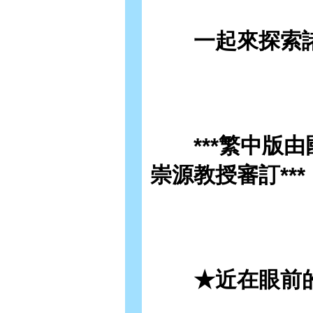
一起來探索諸
***繁中版由
崇源教授審訂***
★近在眼前的