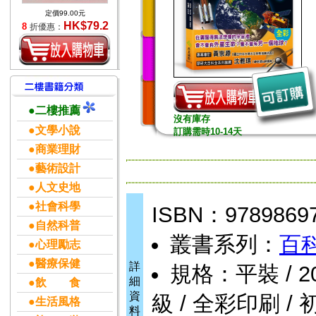
定價99.00元
HK$79.2
8
折優惠：
●二樓推薦
沒有庫存
●文學小說
訂購需時10-14天
●商業理財
●藝術設計
●人文史地
●社會科學
ISBN：9789869
●自然科普
叢書系列：
百
●心理勵志
●醫療保健
詳
規格：平裝 / 208頁
細
●飲 食
資
級 / 全彩印刷 / 
●生活風格
料