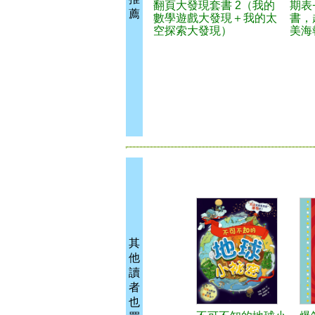
翻頁大發現套書 2（我的
期表
薦
數學遊戲大發現＋我的太
書，
空探索大發現）
美海
其
他
讀
者
也