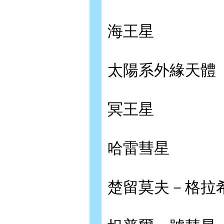
海王星
太陽系外緣天體
冥王星
哈雷彗星
楚留莫夫－格拉