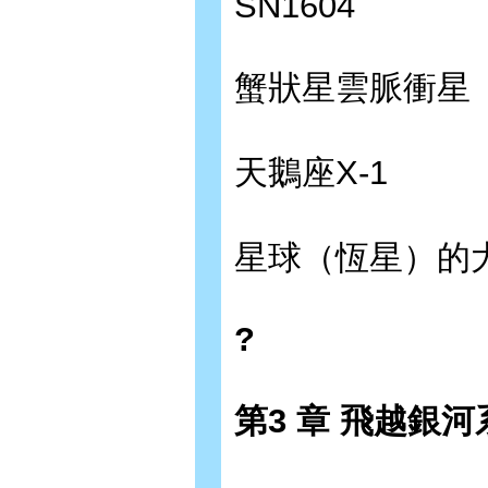
SN1604
蟹狀星雲脈衝星
天鵝座X-1
星球（恆星）的
?
第3 章 飛越銀河