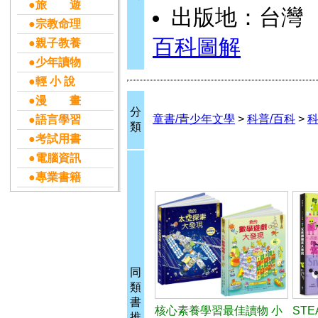
●旅 遊
出版地：台灣
●宗教命理
百科圖解
●親子教養
●少年讀物
●輕 小 說
●漫 畫
分
童書/青少年文學
>
科普/百科
>
●語言學習
類
●考試用書
●電腦資訊
●專業書籍
同
類
書
核心素養學習最佳讀物 小
ST
推