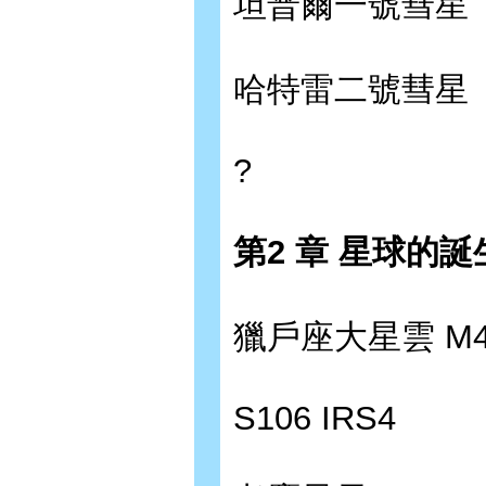
坦普爾一號彗星
哈特雷二號彗星
?
第2 章 星球的
獵戶座大星雲 M4
S106 IRS4