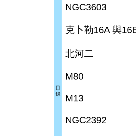
NGC3603
克卜勒16A 與16
北河二
M80
目
錄
M13
NGC2392