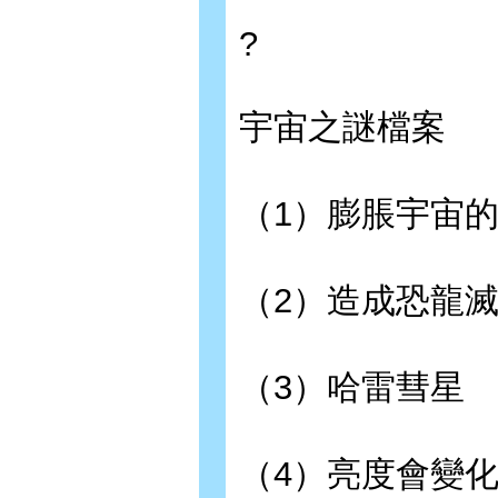
?
宇宙之謎檔案
（1）膨脹宇宙
（2）造成恐龍
（3）哈雷彗星
（4）亮度會變