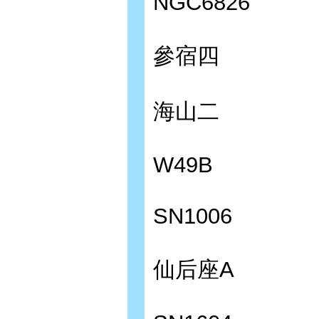
NGC6826
參宿四
海山二
W49B
SN1006
仙后座A