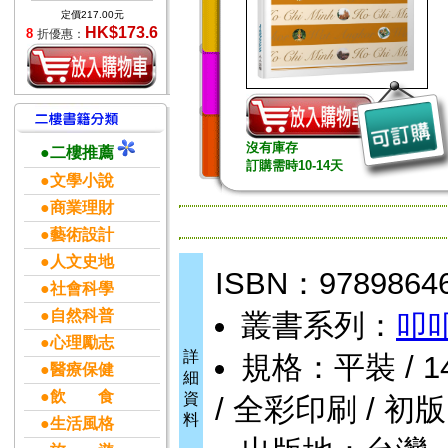
定價217.00元
HK$173.6
8
折優惠：
沒有庫存
●二樓推薦
訂購需時10-14天
●文學小說
●商業理財
●藝術設計
●人文史地
ISBN：9789864
●社會科學
●自然科普
叢書系列：
叩
●心理勵志
詳
規格：平裝 / 148頁
●醫療保健
細
●飲 食
資
/ 全彩印刷 / 初版
料
●生活風格