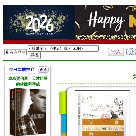
成為賈伯斯：天才巨星
的挫敗與孕成