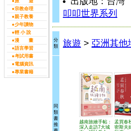
出版地：台灣
●旅 遊
●宗教命理
叩叩世界系列
●親子教養
●少年讀物
●輕 小 說
分
●漫 畫
旅遊
>
亞洲其他
類
●語言學習
●考試用書
●電腦資訊
●專業書籍
同
類
書
越南旅繪手帖：
孟買春
推
深入走訪7大城
密斯夫
薦