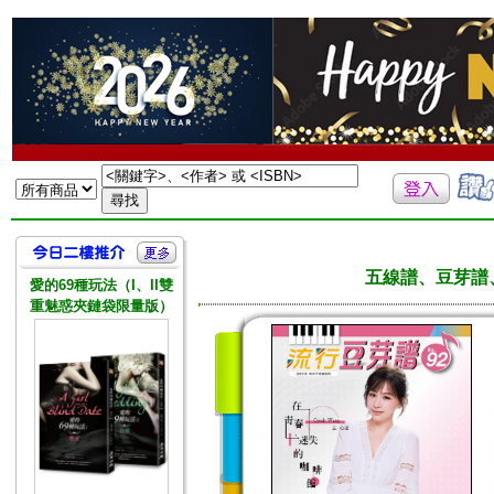
五線譜、豆芽譜
愛的69種玩法（I、II雙
重魅惑夾鏈袋限量版）