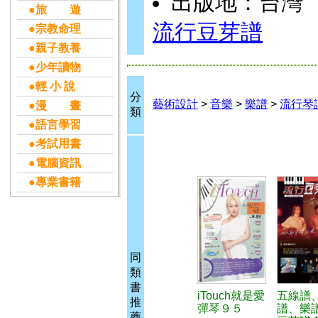
出版地：台灣
●旅 遊
流行豆芽譜
●宗教命理
●親子教養
●少年讀物
●輕 小 說
分
藝術設計
>
音樂
>
樂譜
>
流行琴
●漫 畫
類
●語言學習
●考試用書
●電腦資訊
●專業書籍
同
類
書
iTouch就是愛
五線譜
推
彈琴９５
譜、樂
薦