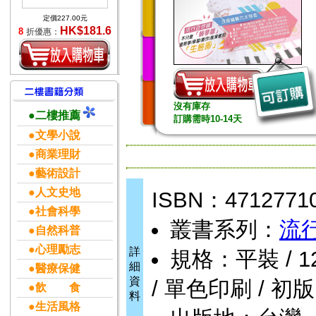
定價227.00元
HK$181.6
8
折優惠：
沒有庫存
●二樓推薦
訂購需時10-14天
●文學小說
●商業理財
●藝術設計
●人文史地
ISBN：4712771
●社會科學
叢書系列：
流
●自然科普
●心理勵志
詳
規格：平裝 / 128頁
細
●醫療保健
資
/ 單色印刷 / 初版
●飲 食
料
●生活風格