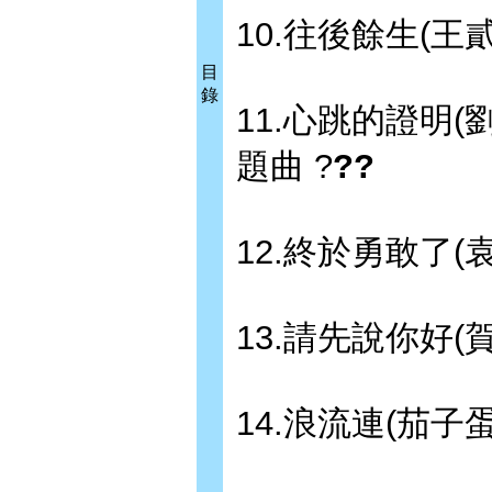
10.往後餘生(王
目
錄
11.心跳的證明
題曲 ?
??
12.終於勇敢了(
13.請先說你好(
14.浪流連(茄子蛋