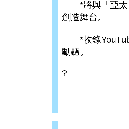
*將與「亞太音
創造舞台。
*收錄YouTu
動聽。
?