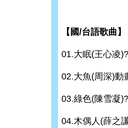
【國/台語歌曲】
01.大眠(王心凌)
02.大魚(周深)
03.綠色(陳雪凝)
04.木偶人(薛之謙