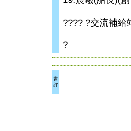
???? ?交流補給
?
書
評