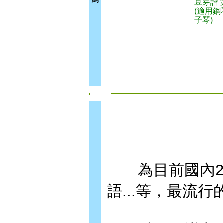
豆芽譜 
(適用鋼
子琴)
為目前國內2017
語...等，最流