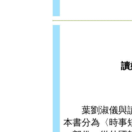
讀
葉劉淑儀與讀
本書分為〈時事