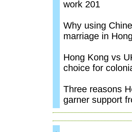
work 201
Why using Chine
marriage in Hon
Hong Kong vs UK 
choice for coloni
Three reasons Ho
garner support f