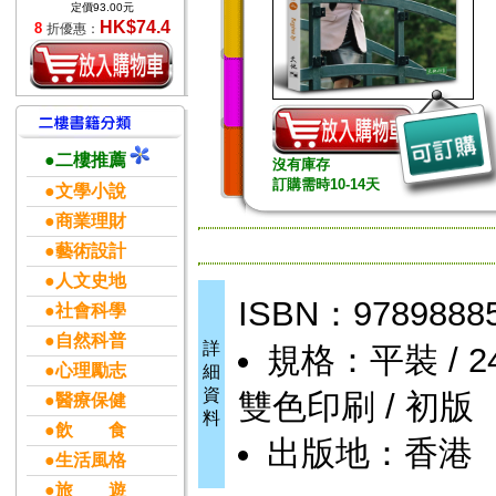
定價93.00元
HK$74.4
8
折優惠：
●二樓推薦
沒有庫存
訂購需時10-14天
●文學小說
●商業理財
●藝術設計
●人文史地
ISBN：9789888
●社會科學
●自然科普
詳
規格：平裝 / 240頁
●心理勵志
細
資
雙色印刷 / 初版
●醫療保健
料
●飲 食
出版地：香港
●生活風格
●旅 遊