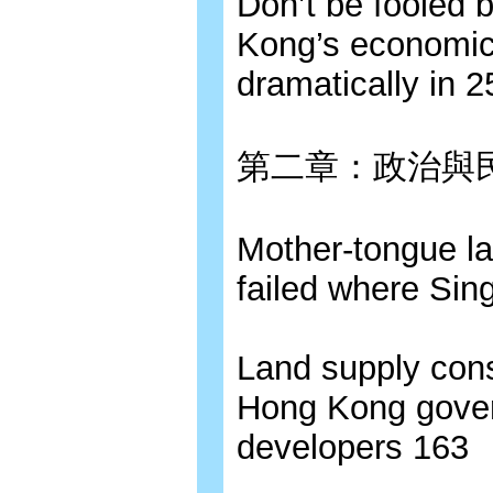
Don’t be fooled 
Kong’s economic
dramatically in 
第二章：政治與
Mother-tongue l
failed where Si
Land supply consu
Hong Kong govern
developers 163