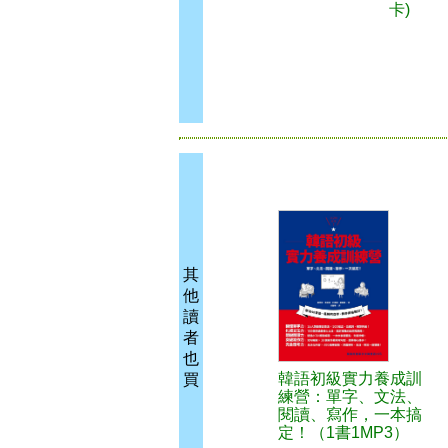
卡)
其
他
讀
者
也
韓語初級實力養成訓
買
練營：單字、文法、
閱讀、寫作，一本搞
定！（1書1MP3）