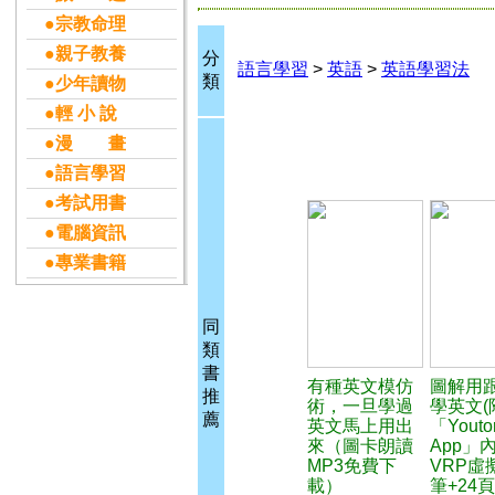
●宗教命理
●親子教養
分
語言學習
>
英語
>
英語學習法
類
●少年讀物
●輕 小 說
●漫 畫
●語言學習
●考試用書
●電腦資訊
●專業書籍
同
類
書
有種英文模仿
圖解用
推
術，一旦學過
學英文(
薦
英文馬上用出
「Youto
來（圖卡朗讀
App」
MP3免費下
VRP虛
載）
筆+24