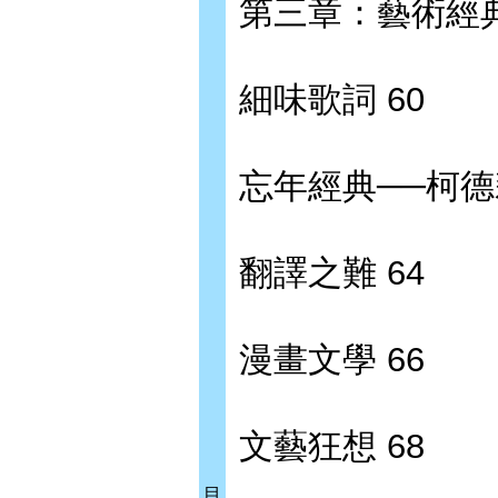
第三章：藝術經
細味歌詞 60
忘年經典──柯德
翻譯之難 64
漫畫文學 66
文藝狂想 68
目