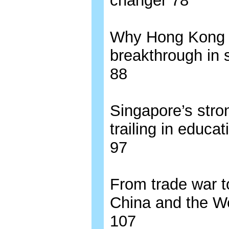
changer 78
Why Hong Kong s
breakthrough in 
88
Singapore’s str
trailing in educ
97
From trade war to
China and the We
107