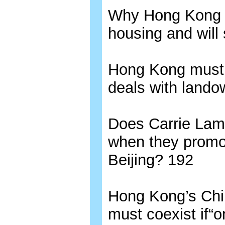
Why Hong Kong i
housing and will 
Hong Kong must no
deals with lando
Does Carrie Lam
when they promot
Beijing? 192
Hong Kong’s Chi
must coexist if“o