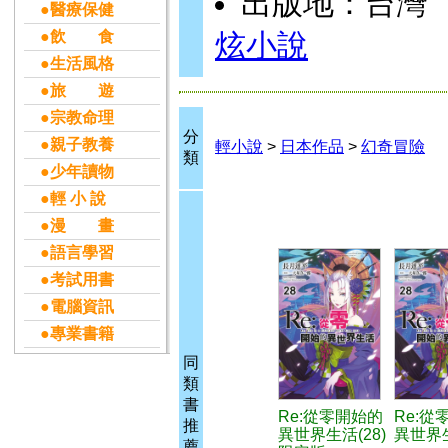
出版地：台灣
●醫療保健
●飲 食
炫小說
●生活風格
●旅 遊
●宗教命理
分
●親子教養
輕小說
>
日本作品
>
幻奇冒險
類
●少年讀物
●輕 小 說
●漫 畫
●語言學習
●考試用書
●電腦資訊
●專業書籍
同
類
書
Re:從零開始的
Re:從
推
異世界生活(28)
異世界生
薦