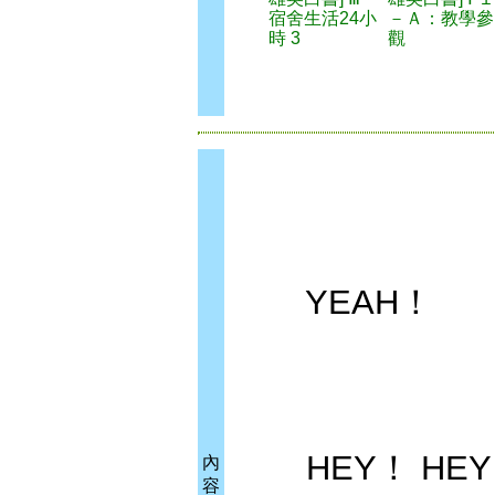
宿舍生活24小
－Ａ：教學參
時 3
觀
YEAH！
HEY！ HEY
內
容