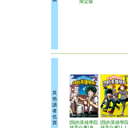
限定版
其
他
讀
者
也
[我的英雄學院
[我的英雄學
買
雄英白書] Ⅲ
雄英白書] Ⅰ １