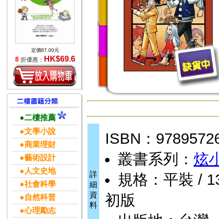
定價87.00元
HK$69.6
8
折優惠：
●二樓推薦
●文學小說
ISBN：9789572
●商業理財
叢書系列：
炫
●藝術設計
●人文史地
詳
規格：平裝 / 13 
●社會科學
細
資
初版
●自然科普
料
●心理勵志