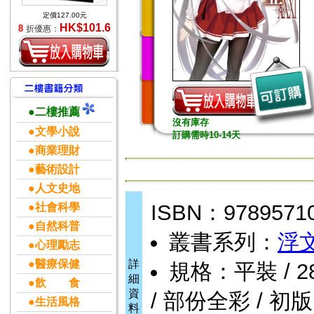
定價127.00元
HK$101.6
8
折優惠：
●二樓推薦
沒有庫存
●文學小說
訂購需時10-14天
●商業理財
●藝術設計
●人文史地
ISBN：9789571
●社會科學
●自然科普
叢書系列：
浮
●心理勵志
●醫療保健
詳
規格：平裝 / 280頁
細
●飲 食
資
/ 部份全彩 / 初版
●生活風格
料