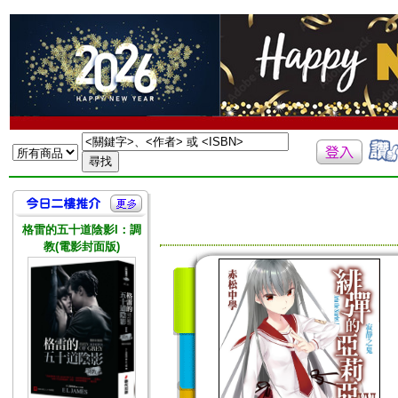
格雷的五十道陰影I：調
教(電影封面版)