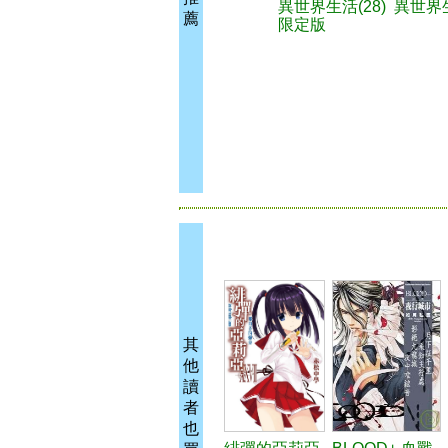
異世界生活(28)
異世界生
薦
限定版
其
他
讀
者
也