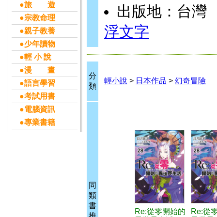
●旅 遊
出版地：台灣
●宗教命理
浮文字
●親子教養
●少年讀物
●輕 小 說
●漫 畫
分
輕小說
>
日本作品
>
幻奇冒險
●語言學習
類
●考試用書
●電腦資訊
●專業書籍
同
類
書
Re:從零開始的
Re:從
推