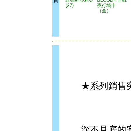
緋彈的亞莉亞
BLOOD+ 血戰
買
(27)
夜行城市
（全）
★系列銷售突
深不見底的寂