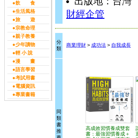
出版地：台灣
●飲 食
●生活風格
財經企管
●旅 遊
●宗教命理
●親子教養
分
●少年讀物
商業理財
>
成功法
>
自我成長
類
●輕 小 說
●漫 畫
●語言學習
●考試用書
●電腦資訊
●專業書籍
同
類
書
高成效習慣養成雙套
推
書：最強習慣養成＋
薦