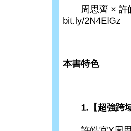
周思齊 × 許
bit.ly/2N4ElGz
本書特色
1.【超強跨
許皓宜X周思