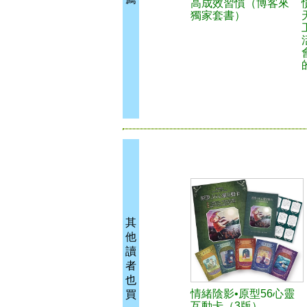
高成效習慣（博客來
獨家套書）
其
他
讀
者
也
情緒陰影•原型56心靈
買
互動卡（3版）