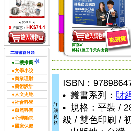
定價93.00元
HK$74.4
8
折優惠：
庫存=1
將於1個工作天內出貨
●二樓推薦
●文學小說
●商業理財
ISBN：9789864
●藝術設計
叢書系列：
財
●人文史地
●社會科學
詳
規格：平裝 / 288頁
●自然科普
細
資
級 / 雙色印刷 / 
●心理勵志
料
●醫療保健