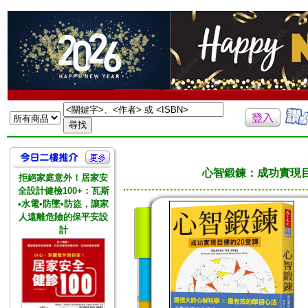
心智鍛鍊：成功實現目
拒絕家庭意外！居家安
全設計健檢100+：瓦斯
•水電•防墜•防盜，讓家
人遠離危險的保平安設
計