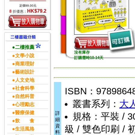
定價99.00元
HK$79.2
8
折優惠：
●二樓推薦
沒有庫存
●文學小說
訂購需時10-14天
●商業理財
●藝術設計
●人文史地
●社會科學
ISBN：9789864
●自然科普
叢書系列：
大
●心理勵志
●醫療保健
詳
規格：平裝 / 304頁
細
●飲 食
資
級 / 雙色印刷 / 
●生活風格
料