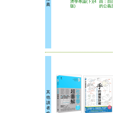
濟學專論(下)(4
由：自
薦
版)
的公義
其
他
讀
者