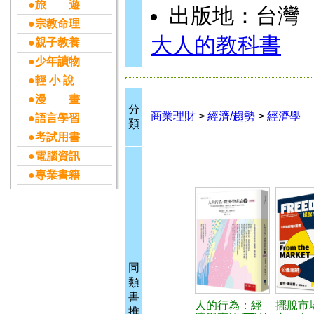
●旅 遊
出版地：台灣
●宗教命理
大人的教科書
●親子教養
●少年讀物
●輕 小 說
●漫 畫
分
商業理財
>
經濟/趨勢
>
經濟學
●語言學習
類
●考試用書
●電腦資訊
●專業書籍
同
類
書
人的行為：經
擺脫市
推