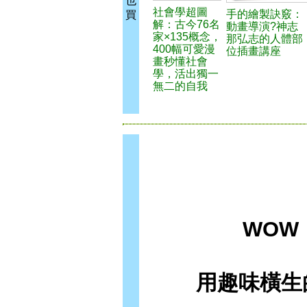
也
社會學超圖
手的繪製訣竅：
買
解：古今76名
動畫導演?神志
家×135概念，
那弘志的人體部
400幅可愛漫
位插畫講座
畫秒懂社會
學，活出獨一
無二的自我
WOW！
用趣味橫生的