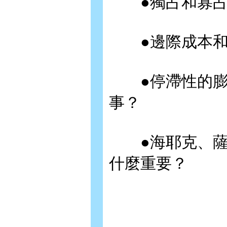
●獨占和寡占
●邊際成本和
●停滯性的膨
事？
●海耶克、薩
什麼重要？