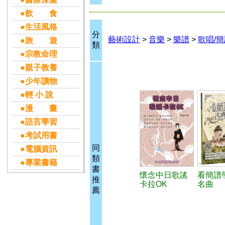
●飲 食
●生活風格
分
藝術設計
>
音樂
>
樂譜
>
歌唱/
●旅 遊
類
●宗教命理
●親子教養
●少年讀物
●輕 小 說
●漫 畫
●語言學習
●考試用書
同
●電腦資訊
類
●專業書籍
書
懷念中日歌謠
看簡譜
推
卡拉OK
名曲
薦