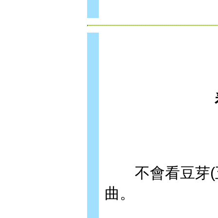
不會看豆芽(五
曲。