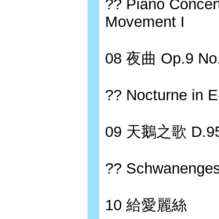
?? Piano Concert
Movement I
08 夜曲 Op.9 No
?? Nocturne in E
09 天鵝之歌 D.9
?? Schwanenges
10 給愛麗絲