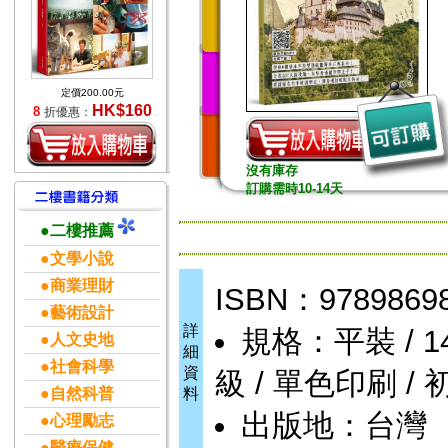
定價200.00元
HK$160
8
折優惠：
沒有庫存
訂購需時10-14天
●二樓推薦
●文學小說
●商業理財
ISBN：9789869
●藝術設計
詳
規格：平裝 / 144頁
●人文史地
細
●社會科學
資
級 / 單色印刷 / 
●自然科普
料
出版地：台灣
●心理勵志
●醫療保健