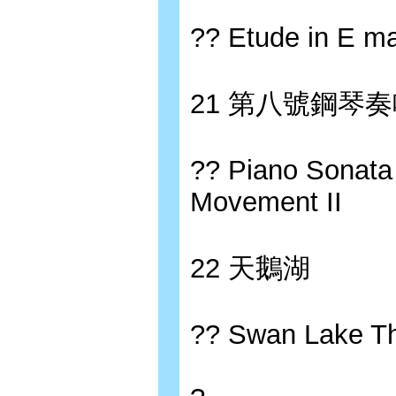
?? Etude in E ma
21 第八號鋼琴奏
?? Piano Sonata
Movement II
22 天鵝湖
?? Swan Lake 