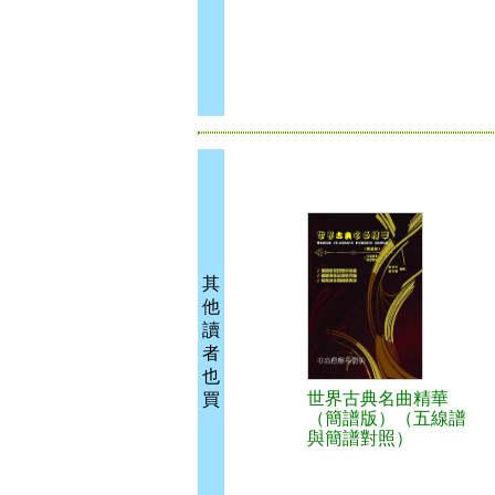
其
他
讀
者
也
世界古典名曲精華
買
（簡譜版）（五線譜
與簡譜對照）