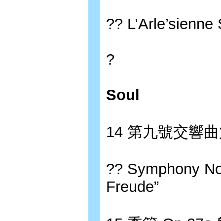
?? L’Arle’sienne
?
Soul
14 第九號交響
?? Symphony No
Freude”