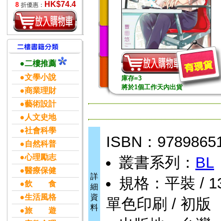
HK$74.4
8
折優惠：
●二樓推薦
●文學小說
庫存=3
將於1個工作天內出貨
●商業理財
●藝術設計
●人文史地
●社會科學
ISBN：9789865
●自然科普
●心理勵志
叢書系列：
BL
●醫療保健
詳
規格：平裝 / 130頁
●飲 食
細
●生活風格
資
單色印刷 / 初版
料
●旅 遊