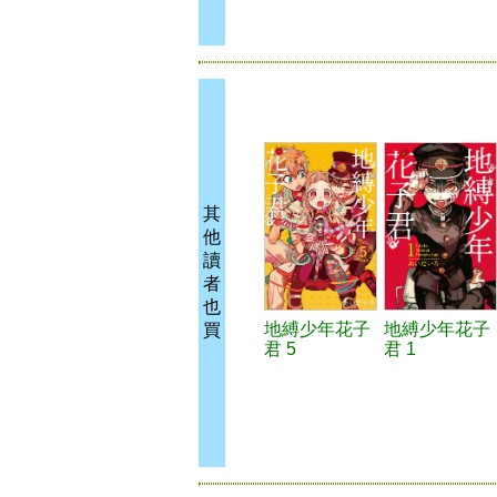
其
他
讀
者
也
地縛少年花子
地縛少年花子
買
君 5
君 1