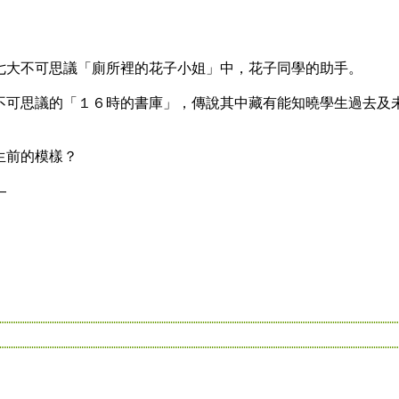
大不可思議「廁所裡的花子小姐」中，花子同學的助手。
可思議的「１６時的書庫」，傳說其中藏有能知曉學生過去及
前的模樣？
—
！