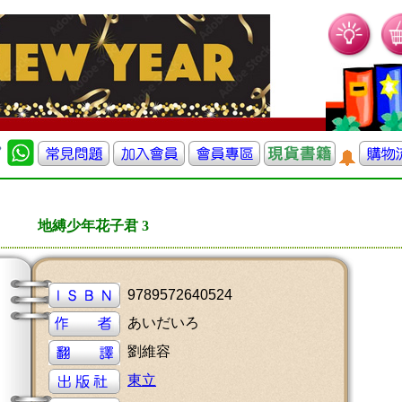
地縛少年花子君 3
9789572640524
あいだいろ
劉維容
東立