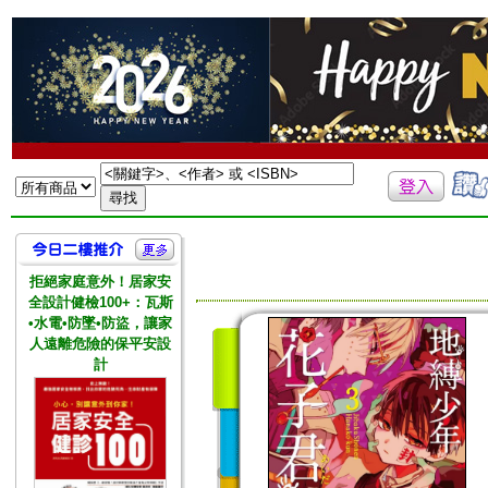
拒絕家庭意外！居家安
全設計健檢100+：瓦斯
•水電•防墜•防盜，讓家
人遠離危險的保平安設
計