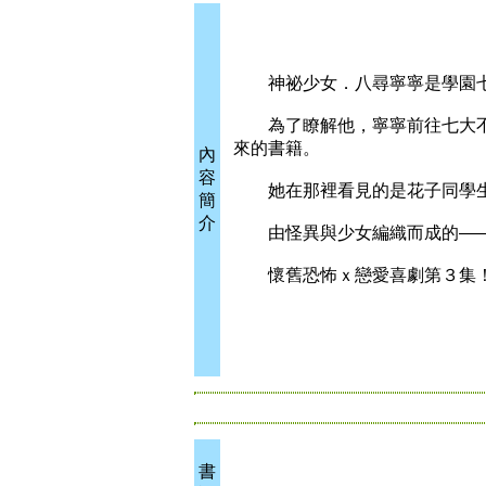
神祕少女．八尋寧寧是學園七
為了瞭解他，寧寧前往七大不
來的書籍。
內
容
她在那裡看見的是花子同學生
簡
介
由怪異與少女編織而成的—
懷舊恐怖ｘ戀愛喜劇第３集
書