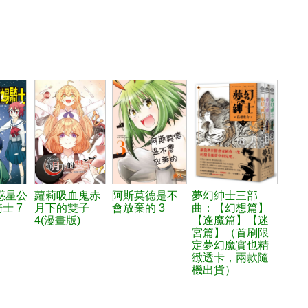
惑星公
蘿莉吸血鬼赤
阿斯莫德是不
夢幻紳士三部
士 7
月下的雙子
會放棄的 3
曲：【幻想篇】
4(漫畫版)
【逢魔篇】【迷
宮篇】（首刷限
定夢幻魔實也精
緻透卡，兩款隨
機出貨）