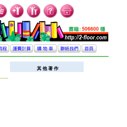
其 他 著 作