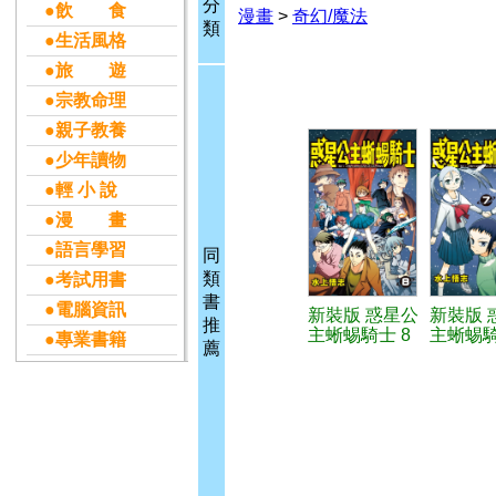
分
●飲 食
漫畫
>
奇幻/魔法
類
●生活風格
●旅 遊
●宗教命理
●親子教養
●少年讀物
●輕 小 說
●漫 畫
●語言學習
同
類
●考試用書
書
●電腦資訊
新裝版 惑星公
新裝版 
推
主蜥蜴騎士 8
主蜥蜴騎
●專業書籍
薦