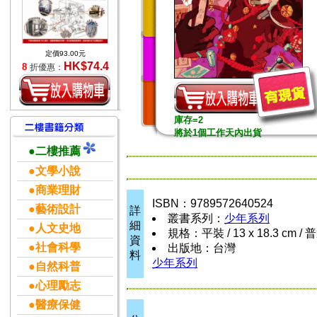
定價93.00元
HK$74.4
8
折優惠：
庫存=2
將於1個工作天內出貨
●二樓推薦
●文學小說
●商業理財
ISBN：9789572640524
●藝術設計
詳
叢書系列：
少年系列
細
●人文史地
規格：平裝 / 13 x 18.3 cm /
資
●社會科學
出版地：台灣
料
少年系列
●自然科普
●心理勵志
●醫療保健