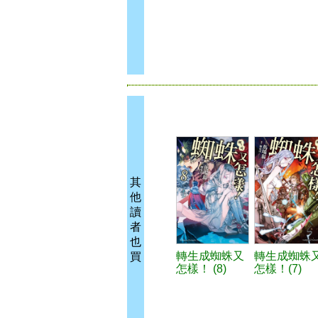
其
他
讀
者
也
轉生成蜘蛛又
轉生成蜘蛛
買
怎樣！ (8)
怎樣！(7)