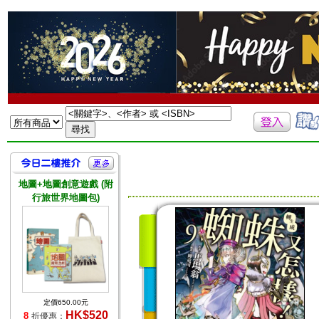
地圖+地圖創意遊戲 (附
行旅世界地圖包)
定價650.00元
HK$520
8
折優惠：