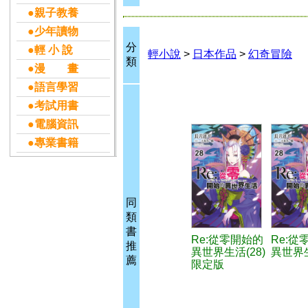
●親子教養
●少年讀物
分
●輕 小 說
輕小說
>
日本作品
>
幻奇冒險
類
●漫 畫
●語言學習
●考試用書
●電腦資訊
●專業書籍
同
類
書
Re:從零開始的
Re:從
推
異世界生活(28)
異世界生
薦
限定版