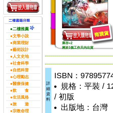
●二樓推薦
●文學小說
●商業理財
庫存=2
將於1個工作天內出貨
●藝術設計
●人文史地
●社會科學
●自然科普
ISBN：9789577
●心理勵志
詳
●醫療保健
規格：平裝 / 12.
細
●飲 食
資
/ 初版
●生活風格
料
●旅 遊
出版地：台灣
●宗教命理