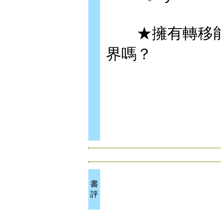
★擁有轉移能
界嗎？
書
評