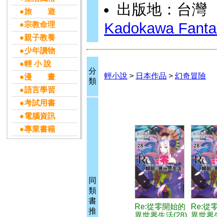
出版地：台灣
●旅 遊
Kadokawa Fantas
●宗教命理
●親子教養
●少年讀物
●輕 小 說
分
輕小說
>
日本作品
>
幻奇冒險
●漫 畫
類
●語言學習
●考試用書
●電腦資訊
●專業書籍
同
類
書
Re:從零開始的
Re:從
推
異世界生活(28)
異世界生