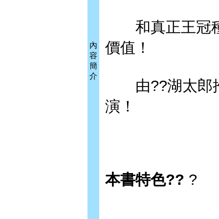
和真正王冠種
價值！
內
容
簡
介
由??湖太郎推
演！
本書特色??
?