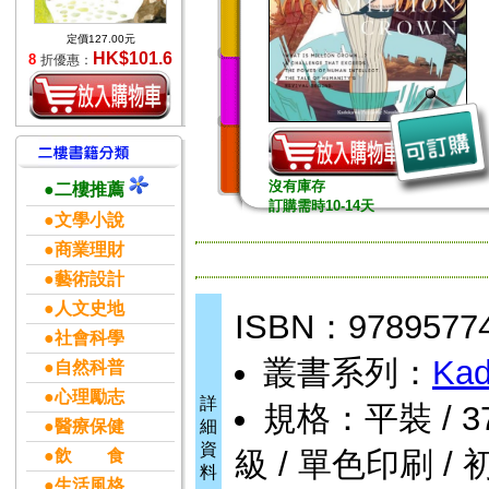
定價127.00元
HK$101.6
8
折優惠：
沒有庫存
●二樓推薦
訂購需時10-14天
●文學小說
●商業理財
●藝術設計
●人文史地
ISBN：9789577
●社會科學
叢書系列：
Kad
●自然科普
●心理勵志
詳
規格：平裝 / 376頁
●醫療保健
細
資
級 / 單色印刷 / 
●飲 食
料
●生活風格