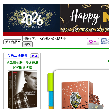
成為賈伯斯：天才巨星
的挫敗與孕成