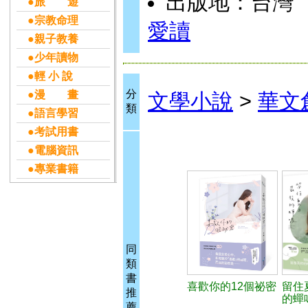
出版地：台灣
●旅 遊
●宗教命理
愛讀
●親子教養
●少年讀物
●輕 小 說
分
●漫 畫
文學小說
>
華文
類
●語言學習
●考試用書
●電腦資訊
●專業書籍
同
類
書
喜歡你的12個祕密
留住
推
的蟬
薦