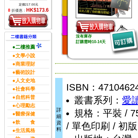
定價217.00元
HK$173.6
8
折優惠：
沒有庫存
訂購需時10-14天
●二樓推薦
●文學小說
●商業理財
●藝術設計
●人文史地
ISBN：4710462
●社會科學
●自然科普
叢書系列：
愛
●心理勵志
詳
規格：平裝 / 752頁
●醫療保健
細
●飲 食
資
/ 單色印刷 / 初版
料
●生活風格