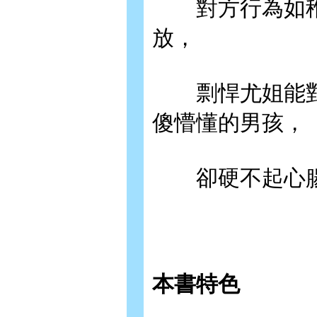
對方行為如稚
放，
剽悍尤姐能對
傻懵懂的男孩，
卻硬不起心腸
本書特色