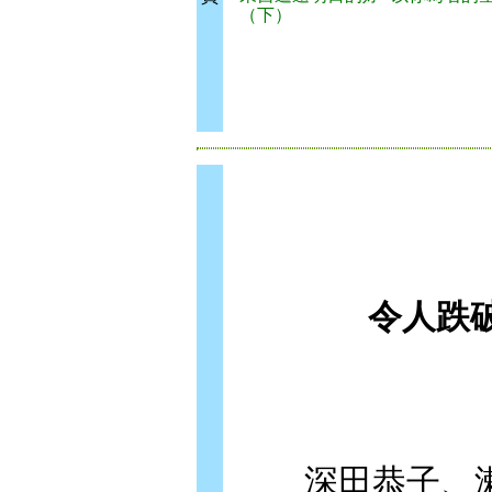
（下）
令人跌
深田恭子、瀨