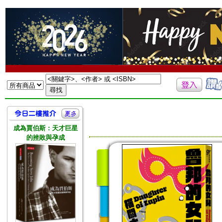
成為賈伯斯：天才巨星
的挫敗與孕成