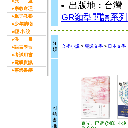
●旅 遊
出版地：台灣
●宗教命理
GR類型閱讀系列
●親子教養
●少年讀物
●輕 小 說
●漫 畫
分
文學小說
>
翻譯文學
>
日本文學
●語言學習
類
●考試用書
●電腦資訊
●專業書籍
同
類
書
春光。已逝 (附印
小說
推