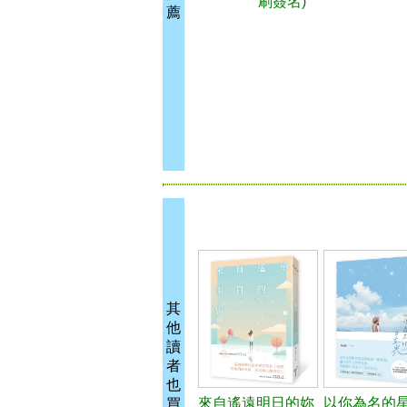
刷簽名)
薦
其
他
讀
者
也
來自遙遠明日的妳
以你為名的
買