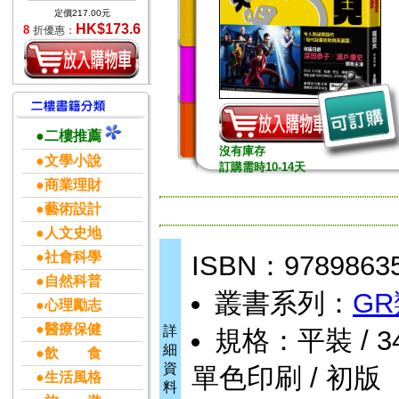
定價217.00元
HK$173.6
8
折優惠：
●二樓推薦
沒有庫存
●文學小說
訂購需時10-14天
●商業理財
●藝術設計
●人文史地
●社會科學
ISBN：9789863
●自然科普
叢書系列：
G
●心理勵志
●醫療保健
詳
規格：平裝 / 344頁
細
●飲 食
資
單色印刷 / 初版
●生活風格
料