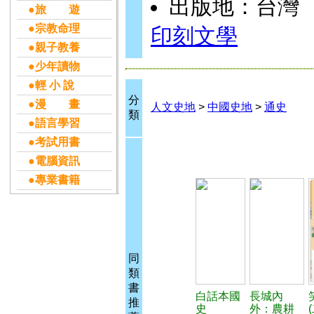
出版地：台灣
●旅 遊
●宗教命理
印刻文學
●親子教養
●少年讀物
●輕 小 說
分
●漫 畫
人文史地
>
中國史地
>
通史
類
●語言學習
●考試用書
●電腦資訊
●專業書籍
同
類
書
白話本國
長城內
推
史
外：農耕