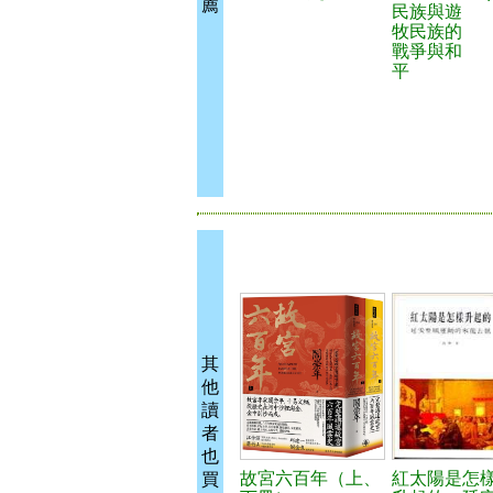
薦
民族與遊
牧民族的
戰爭與和
平
其
他
讀
者
也
故宮六百年（上、
紅太陽是怎
買