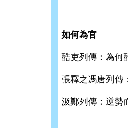
如何為官
酷吏列傳：為何
張釋之馮唐列傳
汲鄭列傳：逆勢