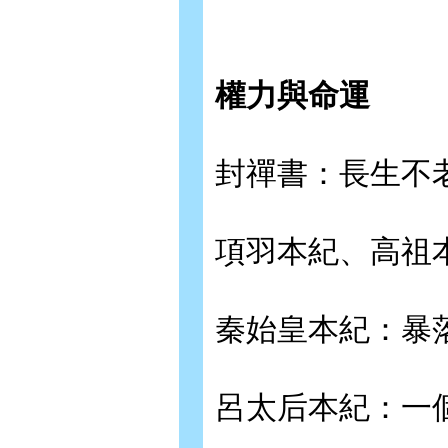
權力與命運
封禪書：長生不
項羽本紀、高祖
秦始皇本紀：暴
呂太后本紀：一