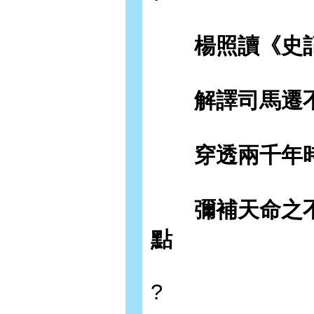
楊照讀《史記
解譯司馬遷不
穿透兩千年時
彌補天命之不
點
?