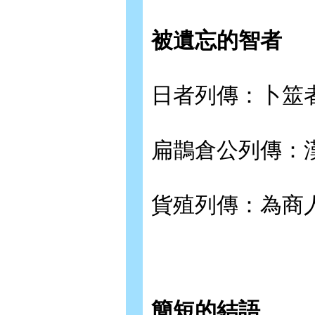
被遺忘的智者
日者列傳：卜筮
扁鵲倉公列傳：
貨殖列傳：為商
簡短的結語