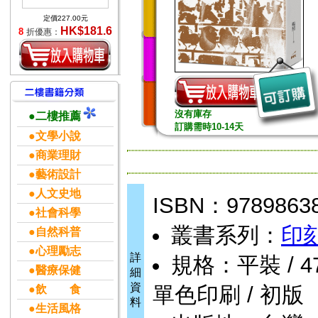
定價227.00元
HK$181.6
8
折優惠：
沒有庫存
●二樓推薦
訂購需時10-14天
●文學小說
●商業理財
●藝術設計
●人文史地
ISBN：9789863
●社會科學
叢書系列：
印
●自然科普
●心理勵志
詳
規格：平裝 / 472頁
●醫療保健
細
資
單色印刷 / 初版
●飲 食
料
●生活風格