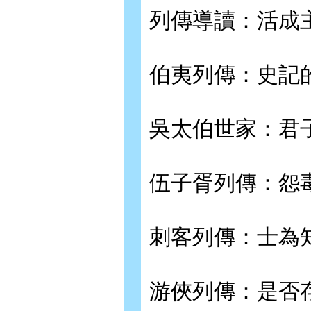
列傳導讀：活成
伯夷列傳：史記
吳太伯世家：君
伍子胥列傳：怨
刺客列傳：士為
游俠列傳：是否