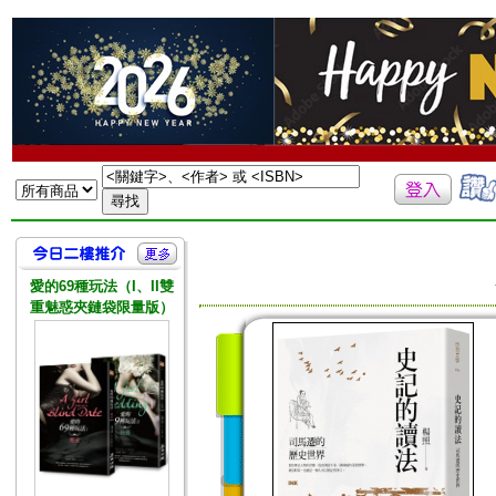
愛的69種玩法（I、II雙
重魅惑夾鏈袋限量版）