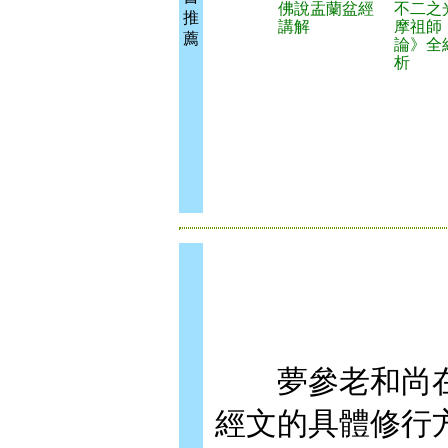
佛說盂蘭盆經
不二之
推
講解
摩祖師
薦
論》全
析
夢參老和尚在
經文的具體修行