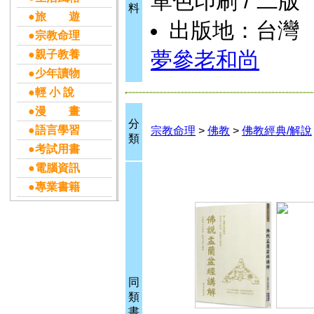
單色印刷 / 二版
料
●旅 遊
出版地：台灣
●宗教命理
夢參老和尚
●親子教養
●少年讀物
●輕 小 說
●漫 畫
分
●語言學習
宗教命理
>
佛教
>
佛教經典/解說
類
●考試用書
●電腦資訊
●專業書籍
同
類
書