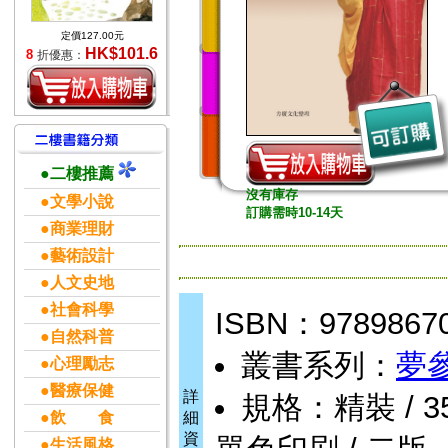
定價127.00元
HK$101.6
8
折優惠：
●二樓推薦
沒有庫存
●文學小說
訂購需時10-14天
●商業理財
●藝術設計
●人文史地
●社會科學
ISBN：9789867
●自然科普
叢書系列：
夢
●心理勵志
●醫療保健
詳
規格：精裝 / 355頁
●飲 食
細
資
●生活風格