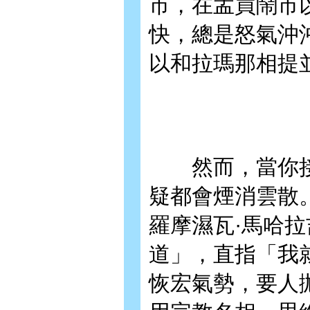
市，在孟買鬧市
快，總是怒氣沖
以和拉瑪那相提
然而，當你接
疑都會煙消雲散
羅摩濕瓦·馬哈
道」，直指「我
恢宏氣勢，要人