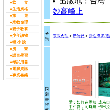
出版地：台灣
●飲 食
●生活風格
妙高峰上
●旅 遊
●宗教命理
●親子教養
分
●少年讀物
宗教命理
>
新時代
>
靈性導師/靈
類
●輕 小 說
●漫 畫
●語言學習
●考試用書
●電腦資訊
●專業書籍
同
類
書
愛：如何在覺知
成為自
推
中相愛，同時無
卡巴拉
薦