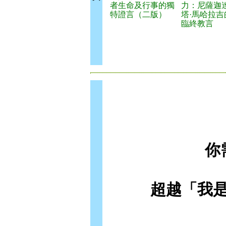
者生命及行事的獨
力：尼薩迦
特證言（二版）
塔·馬哈拉吉
臨終教言
你
超越「我