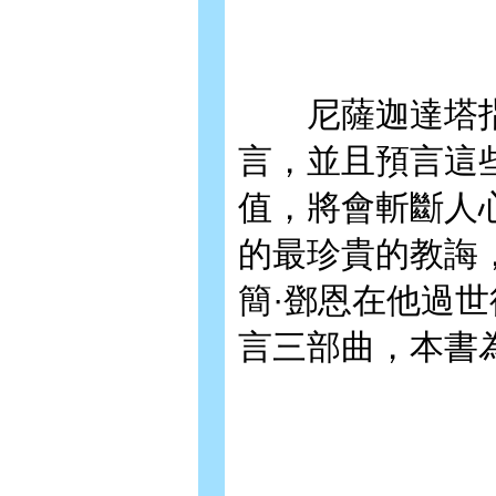
尼薩迦達塔指派
言，並且預言這
值，將會斬斷人
的最珍貴的教誨
簡·鄧恩在他過
言三部曲，本書