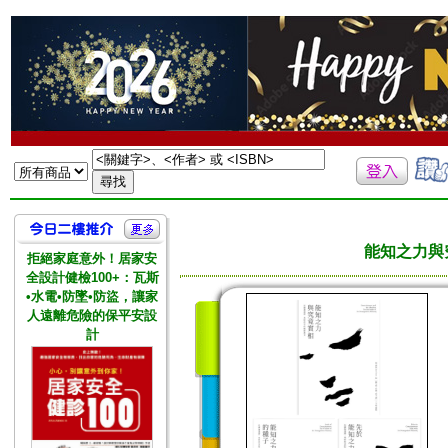
能知之力與
拒絕家庭意外！居家安
全設計健檢100+：瓦斯
•水電•防墜•防盜，讓家
人遠離危險的保平安設
計