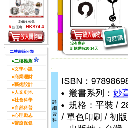
定價93.00元
HK$74.4
8
折優惠：
沒有庫存
訂購需時10-14天
●二樓推薦
●文學小說
●商業理財
ISBN：9789869
●藝術設計
叢書系列：
妙
●人文史地
●社會科學
詳
規格：平裝 / 288頁
●自然科普
細
資
/ 單色印刷 / 初版
●心理勵志
料
●醫療保健