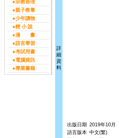
●宗教命理
●親子教養
●少年讀物
●輕 小 說
●漫 畫
●語言學習
詳
●考試用書
細
●電腦資訊
資
料
●專業書籍
出版日期
2019年10月
語言版本
中文(繁)