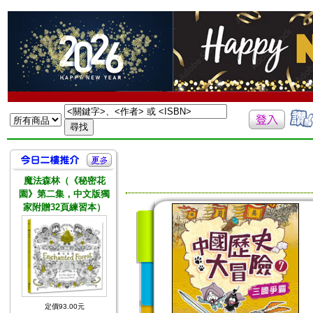
魔法森林（《秘密花
園》第二集，中文版獨
家附贈32頁練習本）
定價93.00元