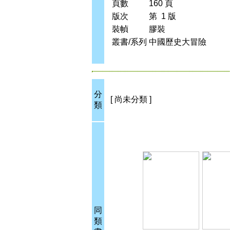
頁數
160 頁
版次
第 1 版
裝幀
膠裝
叢書/系列
中國歷史大冒險
分
[ 尚未分類 ]
類
同
類