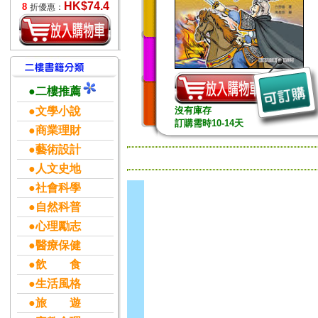
HK$74.4
8
折優惠：
●二樓推薦
●文學小說
沒有庫存
訂購需時10-14天
●商業理財
●藝術設計
●人文史地
●社會科學
●自然科普
●心理勵志
●醫療保健
●飲 食
●生活風格
●旅 遊